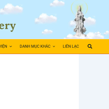
Search
VIỆN
DANH MỤC KHÁC
LIÊN LẠC