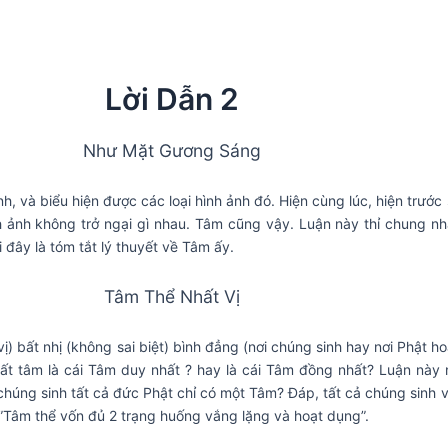
Lời Dẫn 2
Như Mặt Gương Sáng
h, và biểu hiện được các loại hình ảnh đó. Hiện cùng lúc, hiện trướ
nh ảnh không trở ngại gì nhau. Tâm cũng vậy. Luận này thỉ chung n
 đây là tóm tắt lý thuyết về Tâm ấy.
Tâm Thể Nhất Vị
ị) bất nhị (không sai biệt) bình đẳng (nơi chúng sinh hay nơi Phật h
hất tâm là cái Tâm duy nhất ? hay là cái Tâm đồng nhất? Luận này 
húng sinh tất cả đức Phật chỉ có một Tâm? Đáp, tất cả chúng sinh 
.”Tâm thể vốn đủ 2 trạng huống vắng lặng và hoạt dụng”.