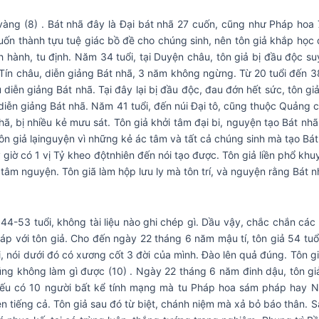
 vàng (8) . Bát nhã đây là Đại bát nhã 27 cuốn, cũng như Pháp hoa 
muốn thành tựu tuệ giác bồ đề cho chúng sinh, nên tôn giả khắp học 
h hành, tu định. Năm 34 tuổi, tại Duyện châu, tôn giả bị đầu độc s
ại Tín châu, diễn giảng Bát nhã, 3 năm không ngừng. Từ 20 tuổi đến 3
 diễn giảng Bát nhã. Tại đây lại bị đầu độc, đau đớn hết sức, tôn g
diễn giảng Bát nhã. Năm 41 tuổi, đến núi Đại tô, cũng thuộc Quảng c
, bị nhiều kẻ mưu sát. Tôn giả khởi tâm đại bi, nguyện tạo Bát nh
ôn giả lạinguyện vì những kẻ ác tâm và tất cả chúng sinh mà tạo Bát
 giờ có 1 vị Tỷ kheo độtnhiên đến nói tạo được. Tôn giả liền phổ kh
âm nguyện. Tôn giã làm hộp lưu ly mà tôn trí, và nguyện rằng Bát nh
-53 tuổi, không tài liệu nào ghi chép gì. Dầu vậy, chắc chắn các n
pháp với tôn giả. Cho đến ngày 22 tháng 6 năm mậu tí, tôn giả 54 tuổ
ơi, nói dưới đó có xương cốt 3 đời của mình. Đào lên quả đúng. Tôn g
cũng không làm gì được (10) . Ngày 22 tháng 6 năm đinh dậu, tôn g
, nếu có 10 người bất kể tính mạng mà tu Pháp hoa sám pháp hay Ni
ên tiếng cả. Tôn giả sau đó từ biệt, chánh niệm mà xả bỏ báo thân. S