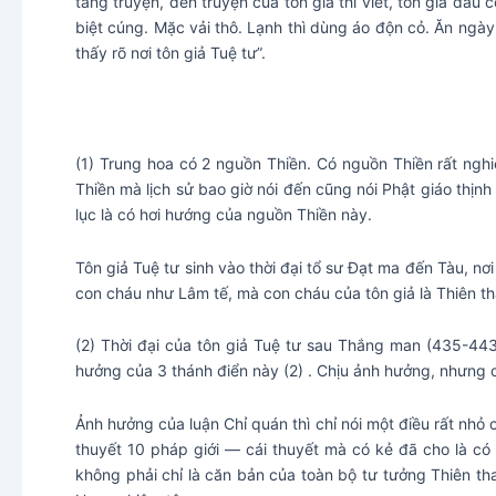
tăng truyện, đến truyện của tôn giả thì viết, tôn giả đầu 
biệt cúng. Mặc vải thô. Lạnh thì dùng áo độn cỏ. Ăn ngà
thấy rõ nơi tôn giả Tuệ tư”.
(1) Trung hoa có 2 nguồn Thiền. Có nguồn Thiền rất ngh
Thiền mà lịch sử bao giờ nói đến cũng nói Phật giáo thịnh 
lục là có hơi hướng của nguồn Thiền này.
Tôn giả Tuệ tư sinh vào thời đại tổ sư Đạt ma đến Tàu, n
con cháu như Lâm tế, mà con cháu của tôn giả là Thiên th
(2) Thời đại của tôn giả Tuệ tư sau Thắng man (435-443)
hưởng của 3 thánh điển này (2) . Chịu ảnh hưởng, nhưng c
Ảnh hưởng của luận Chỉ quán thì chỉ nói một điều rất nhỏ c
thuyết 10 pháp giới — cái thuyết mà có kẻ đã cho là có
không phải chỉ là căn bản của toàn bộ tư tưởng Thiên tha