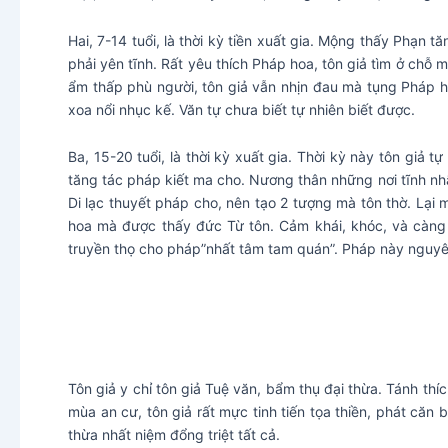
Hai, 7-14 tuổi, là thời kỳ tiền xuất gia. Mộng thấy Phạn 
phải yên tĩnh. Rất yêu thích Pháp hoa, tôn giả tìm ở chỗ 
ẩm thấp phù người, tôn giả vẫn nhịn đau mà tụng Pháp 
xoa nổi nhục kế. Văn tự chưa biết tự nhiên biết được.
Ba, 15-20 tuổi, là thời kỳ xuất gia. Thời kỳ này tôn giả t
tăng tác pháp kiết ma cho. Nương thân những nơi tĩnh nh
Di lạc thuyết pháp cho, nên tạo 2 tượng mà tôn thờ. Lại
hoa mà được thấy đức Từ tôn. Cảm khái, khóc, và càng tin
truyền thọ cho pháp”nhất tâm tam quán”. Pháp này nguyên 
Tôn giả y chỉ tôn giả Tuệ văn, bẩm thụ đại thừa. Tánh t
mùa an cư, tôn giả rất mực tinh tiến tọa thiền, phát căn 
thừa nhất niệm đổng triệt tất cả.