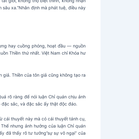
 tát giới, không thọ biệt thỉnh, không nhận
n sâu xa.”Nhân định mà phát tuệ, điều này
 nhưng hay cuồng phóng, hoạt đầu — nguồn
 nguồn Thiền thứ nhất. Việt Nam chỉ Khóa hư
 giả. Thiền của tôn giả cũng không tạo ra
Quá rõ ràng để nói luận Chỉ quán chịu ảnh
ó đặc sắc, và đặc sắc ấy thật độc đáo.
từ cái thuyết này mà có cái thuyết tánh cụ,
). Thế nhưng ảnh hưởng của luận Chỉ quán
 ấy đã thấy rõ tư tưởng”sự sự vô ngại” của