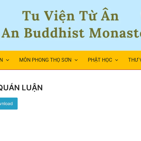
ÂN
MÔN PHONG THỌ SƠN
PHẬT HỌC
THƯ 
 QUÁN LUẬN
nload