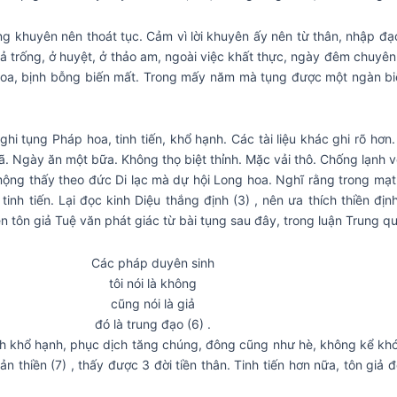
tăng khuyên nên thoát tục. Cảm vì lời khuyên ấy nên từ thân, nhập đạ
mả trống, ở huyệt, ở thảo am, ngoài việc khất thực, ngày đêm chuyên
hoa, bịnh bỗng biến mất. Trong mấy năm mà tụng được một ngàn bi
ự ghi tụng Pháp hoa, tinh tiến, khổ hạnh. Các tài liệu khác ghi rõ hơn
ã. Ngày ăn một bữa. Không thọ biệt thỉnh. Mặc vải thô. Chống lạnh 
 mộng thấy theo đức Di lạc mà dự hội Long hoa. Nghĩ rằng trong mạt
h tiến. Lại đọc kinh Diệu thắng định (3) , nên ưa thích thiền định
tôn giả Tuệ văn phát giác từ bài tụng sau đây, trong luận Trung quá
Các pháp duyên sinh
tôi nói là không
cũng nói là giả
đó là trung đạo (6) .
hích khổ hạnh, phục dịch tăng chúng, đông cũng như hè, không kể k
bản thiền (7) , thấy được 3 đời tiền thân. Tinh tiến hơn nữa, tôn g