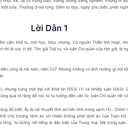
có nhục kế, tai có trùng luân, thắng tướng trang nghiêm. Phụng trì Bồ
y một bữa. Thường ở núi rừng. Đêm tư duy, ngày phu diễn, phát ngô
Lời Dẫn 1
iêm cẩn: khổ tu, tinh học, thực chứng. Có nguồn Thiền linh hoạt,
vì đó là suy vì đó. Tôn giả Tuệ tư, và luận Chỉ quán của tôn giả, là
ơi đến cũng là Hà nam, năm 527. Nhưng không có ảnh hưởng gì nơi tôn
ai.
, nhưng cùng thời đại với Khởi tín (553) (1) và Nhiếp luận (563). 
ũng quá rõ ràng để nói, từ tư tưởng đến văn từ, luận Chỉ quán rất c
ũng đủ biết. Ấy là cái thuyết tính dơ bẩn tính trong sạch (3) . Chính 
 thể chủ trương tánh ác (dĩ nhiên không phải tánh ác của Tuân tử
i tông, tư tưởng nổi tiếng là đặc biệt của Trung hoa. Mà trong luận