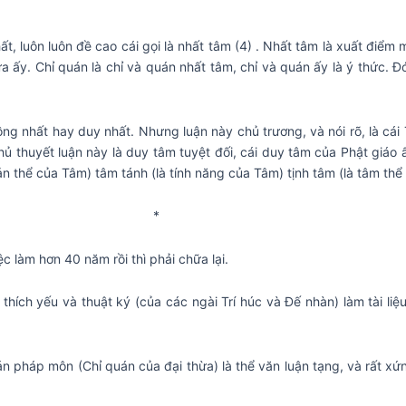
ất, luôn luôn đề cao cái gọi là nhất tâm (4) . Nhất tâm là xuất điểm 
a ấy. Chỉ quán là chỉ và quán nhất tâm, chỉ và quán ấy là ý thức. Đó 
 đồng nhất hay duy nhất. Nhưng luận này chủ trương, và nói rõ, là c
hủ thuyết luận này là duy tâm tuyệt đối, cái duy tâm của Phật giáo
ản thể của Tâm) tâm tánh (là tính năng của Tâm) tịnh tâm (là tâm th
*
c làm hơn 40 năm rồi thì phải chữa lại.
 thích yếu và thuật ký (của các ngài Trí húc và Đế nhàn) làm tài li
uán pháp môn (Chỉ quán của đại thừa) là thể văn luận tạng, và rất xứn