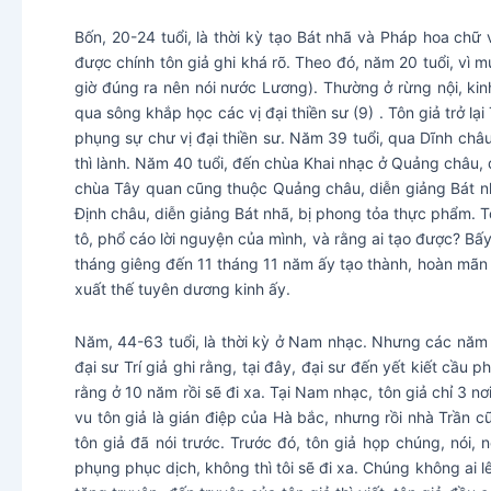
Bốn, 20-24 tuổi, là thời kỳ tạo Bát nhã và Pháp hoa chữ
được chính tôn giả ghi khá rõ. Theo đó, năm 20 tuổi, vì 
giờ đúng ra nên nói nước Lương). Thường ở rừng nội, kin
qua sông khắp học các vị đại thiền sư (9) . Tôn giả trở l
phụng sự chư vị đại thiền sư. Năm 39 tuổi, qua Dĩnh châu
thì lành. Năm 40 tuổi, đến chùa Khai nhạc ở Quảng châu, 
chùa Tây quan cũng thuộc Quảng châu, diễn giảng Bát nhã
Định châu, diễn giảng Bát nhã, bị phong tỏa thực phẩm. T
tô, phổ cáo lời nguyện của mình, và rằng ai tạo được? Bấy
tháng giêng đến 11 tháng 11 năm ấy tạo thành, hoàn mãn t
xuất thế tuyên dương kinh ấy.
Năm, 44-63 tuổi, là thời kỳ ở Nam nhạc. Nhưng các năm 44
đại sư Trí giả ghi rằng, tại đây, đại sư đến yết kiết cầu 
rằng ở 10 năm rồi sẽ đi xa. Tại Nam nhạc, tôn giả chỉ 3 n
vu tôn giả là gián điệp của Hà bắc, nhưng rồi nhà Trần 
tôn giả đã nói trước. Trước đó, tôn giả họp chúng, nói
phụng phục dịch, không thì tôi sẽ đi xa. Chúng không ai l