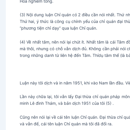
Hoa nghiêm tông.
(3) Nội dung luận Chỉ quán có 2 điều cần nói nhất. Thứ nh
Thứ hai, ý thức là công cụ chính yếu của chỉ quán đại thừ
“phương tiện chỉ dạy” qua luận Chỉ quán.
(4) Về nhất tâm, nên nói lại chút ít. Nhất tâm là cái Tâm
mà thôi, nhưng có chỗ vẫn dịch đủ. Không cần phải nói c
trong những danh từ liên hệ đến Tâm. Thídụ tâm thể (là b
Luận này tôi dịch và in năm 1951, khi vào Nam lần đầu. Việ
Lần này chữa lại, tôi vẫn lấy Đại thừa chỉ quán pháp môn
minh Lê đình Thám, và bản dịch 1951 của tôi (5) .
Cũng nên nói lại về cái tên luận Chỉ quán. Đại thừa chỉ q
và vẫn để, cái tên luận Chỉ quán mà tôi đã đổi ra.