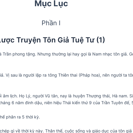
Mục Lục
Phần I
Lược Truyện Tôn Giả Tuệ Tư (1)
hà Trần phong tặng. Nhưng thường lại hay gọi là Nam nhạc tôn giả. Gọ
giả. Vị sau là người lập ra tông Thiên thai (Pháp hoa), nên người ta t
ổi âm lịch. Họ Lý, người Vũ tân, nay là huyện Thượng thái, Hà nam. S
háng 6 năm đinh dậu, niên hiệu Thái kiến thứ 9 của Trần Tuyên đế, 5
ể phân ra 5 thời kỳ.
hi chép gì về thời kỳ này. Thân thế, cuộc sống và giáo dục của tôn giả