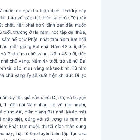
7 cuốn, do ngài La thập dịch. Thời kỳ này
đại thừa với các đại thiền sư nước Tề (bấy
uýt chết, nên phải bỏ ý định ban đầu muốn
8 tuổi, thường ở Hà nam, học tập đại thừa,
iả sám hối chư Phật, nhất tâm niệm Bát nhã
hâu, diễn giảng Bát nhã. Năm 42 tuổi, đến
ã và Pháp hoa chữ vàng. Năm 43 tuổi, đến
 nhã chữ vàng. Năm 44 tuổi, trở về núi Đại
uyến tài bảo, mua vàng mà tạo kinh. Từ rằm
ã chữ vàng ấy sẽ xuất hiện khi đức Di lạc
ăm ấy tôn giả vẫn ở núi Đại tô, và truyện
i, thì đến núi Nam nhạc, nói với mọi người,
iả dựng đài, diễn giảng Bát nhã. Kẻ ác mật
iả nhập diệt, đúng với số lượng 10 năm mà
ệm Phật tam muội, thì tôi đích thân cung
au này, luật tổ Đạo tuyên biên tập Tục cao