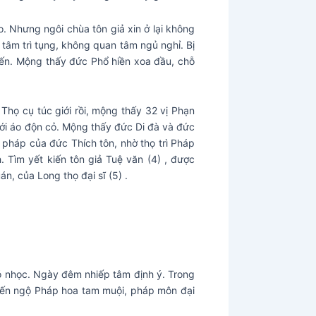
o. Nhưng ngôi chùa tôn giả xin ở lại không
 tâm trì tụng, không quan tâm ngủ nghỉ. Bị
ến. Mộng thấy đức Phổ hiền xoa đầu, chỗ
. Thọ cụ túc giới rồi, mộng thấy 32 vị Phạn
với áo độn cỏ. Mộng thấy đức Di đà và đức
 pháp của đức Thích tôn, nhờ thọ trì Pháp
. Tìm yết kiến tôn giả Tuệ văn (4) , được
n, của Long thọ đại sĩ (5) .
hó nhọc. Ngày đêm nhiếp tâm định ý. Trong
iả đến ngộ Pháp hoa tam muội, pháp môn đại