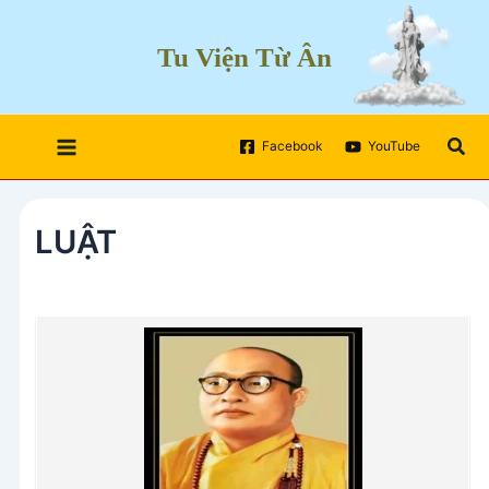
Skip
to
Tu Viện Từ Ân
content
Sea
Facebook
YouTube
LUẬT