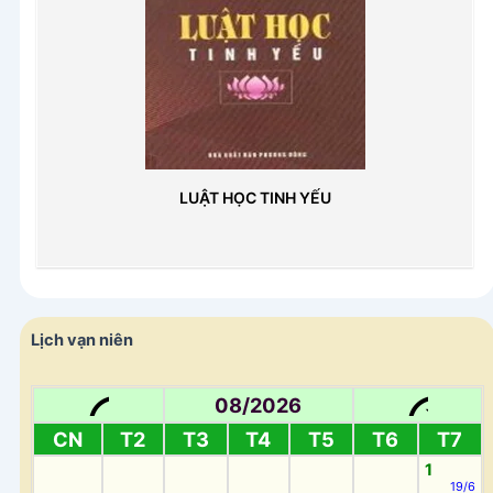
LUẬT HỌC TINH YẾU
Lịch vạn niên
08/2026
CN
T2
T3
T4
T5
T6
T7
1
19/6