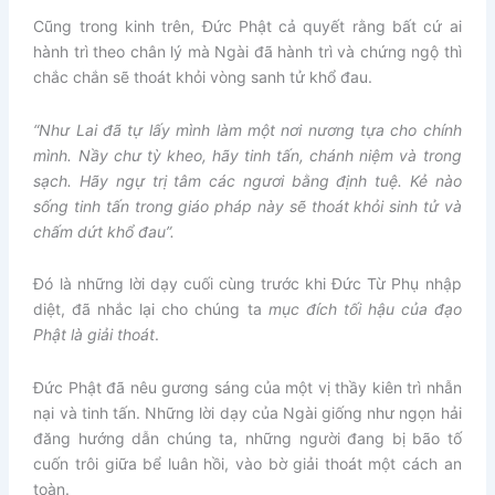
Cũng trong kinh trên, Đức Phật cả quyết rằng bất cứ ai
hành trì theo chân lý mà Ngài đã hành trì và chứng ngộ thì
chắc chắn sẽ thoát khỏi vòng sanh tử khổ đau.
“Như Lai đã tự lấy mình làm một nơi nương tựa cho chính
mình. Nầy chư tỳ kheo, hãy tinh tấn, chánh niệm và trong
sạch. Hãy ngự trị tâm các ngươi bằng định tuệ. Kẻ nào
sống tinh tấn trong giáo pháp này sẽ thoát khỏi sinh tử và
chấm dứt khổ đau”.
Đó là những lời dạy cuối cùng trước khi Đức Từ Phụ nhập
diệt, đã nhắc lại cho chúng ta
mục đích tối hậu của đạo
Phật là giải thoát
.
Đức Phật đã nêu gương sáng của một vị thầy kiên trì nhẫn
nại và tinh tấn. Những lời dạy của Ngài giống như ngọn hải
đăng hướng dẫn chúng ta, những người đang bị bão tố
cuốn trôi giữa bể luân hồi, vào bờ giải thoát một cách an
toàn.