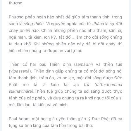
thượng.
Phương pháp hoàn hảo nhất để giúp tâm thanh tịnh, trong
sạch là
sống thiền
. Vì nguyên nghĩa của từ
Jhāna
là
sự đốt
cháy phiền não
. Chính những phiền não như tham, sân, si,
ngã mạn, tà kiến, ích kỷ, tật đố… làm cho đời sống chúng
ta đau khổ. Khi những phiền não này đã bị đốt cháy thì
hiển nhiên chúng ta được an vui tự tại.
Thiền có hai loại: Thiền định (
samādhi
) và thiền tuệ
(
vipassanā
). Thiền định giúp chúng ta có một đời sống nội
tâm thanh tịnh, trầm ổn, và an lạc, một đời sống được Đức
Phật mô tả là
hiện tại lạc trú (ditthidhamma
sukhavihāra).
Thiền tuệ giúp chúng ta soi sáng được thực
tánh của các pháp, và đưa chúng ta ra khỏi ngục tối của si
mê, lầm lạc, tà kiến và vô minh.
Paul Adam, một học giả uyên thâm giáo lý Đức Phật đã ca
tụng sự tĩnh lặng của tâm hồn trong bài thơ: