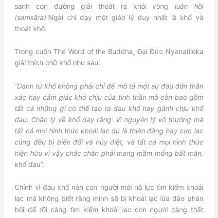
sanh con đường giải thoát ra khỏi vòng
luân hồi
(samsāra).
Ngài chỉ dạy một giáo lý duy nhất là khổ và
thoát khổ.
Trong cuốn The Word of the Buddha, Đại Đức Nyanatiloka
giải thích chữ khổ như sau:
“Danh từ khổ không phải chỉ để mô tả một sự đau đớn thân
xác hay cảm giác khó chịu của tinh thần mà còn bao gồm
tất cả những gì có thể tạo ra đau khổ hay gánh chịu khổ
đau. Chân lý về khổ dạy rằng: Vì nguyên lý vô thường mà
tất cả mọi hình thức khoái lạc dù là thiên đàng hay cực lạc
cũng đều bị biến đổi và hủy diệt, và tất cả mọi hình thức
hiện hữu vì vậy chắc chắn phải mang mầm mống bất mãn,
khổ đau”.
Chính vì đau khổ nên con người mới nỗ lực tìm kiếm khoái
lạc mà không biết rằng mình sẽ bị khoái lạc lừa đảo phản
bội để rồi càng tìm kiếm khoái lạc con người càng thất