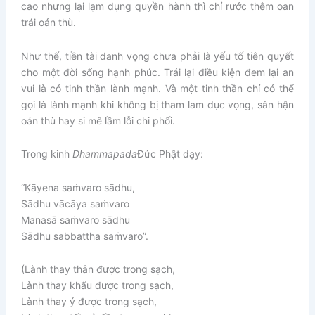
cao nhưng lại lạm dụng quyền hành thì chỉ rước thêm oan
trái oán thù.
Như thế, tiền tài danh vọng chưa phải là yếu tố tiên quyết
cho một đời sống hạnh phúc. Trái lại điều kiện đem lại an
vui là có tinh thần lành mạnh. Và một tinh thần chỉ có thể
gọi là lành mạnh khi không bị tham lam dục vọng, sân hận
oán thù hay si mê lầm lỗi chi phối.
Trong kinh
Dhammapada
Đức Phật dạy:
“Kāyena saṁvaro sādhu,
Sādhu vācāya saṁvaro
Manasā saṁvaro sādhu
Sādhu sabbattha saṁvaro”.
(Lành thay thân được trong sạch,
Lành thay khẩu được trong sạch,
Lành thay ý được trong sạch,