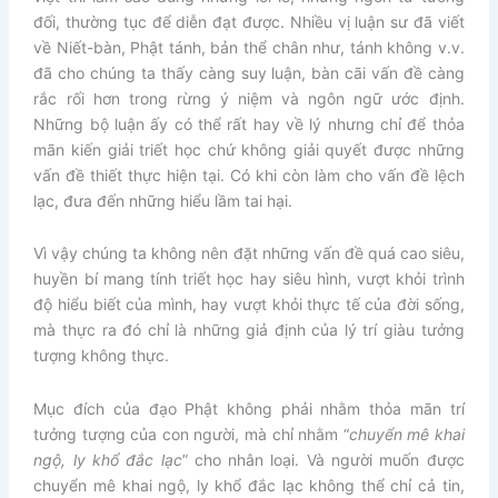
đối, thường tục để diễn đạt được. Nhiều vị luận sư đã viết
về Niết-bàn, Phật tánh, bản thể chân như, tánh không v.v.
đã cho chúng ta thấy càng suy luận, bàn cãi vấn đề càng
rắc rối hơn trong rừng ý niệm và ngôn ngữ ước định.
Những bộ luận ấy có thể rất hay về lý nhưng chỉ để thỏa
mãn kiến giải triết học chứ không giải quyết được những
vấn đề thiết thực hiện tại. Có khi còn làm cho vấn đề lệch
lạc, đưa đến những hiểu lầm tai hại.
Vì vậy chúng ta không nên đặt những vấn đề quá cao siêu,
huyền bí mang tính triết học hay siêu hình, vượt khỏi trình
độ hiểu biết của mình, hay vượt khỏi thực tế của đời sống,
mà thực ra đó chỉ là những giả định của lý trí giàu tưởng
tượng không thực.
Mục đích của đạo Phật không phải nhằm thỏa mãn trí
tưởng tượng của con người, mà chỉ nhằm “
chuyển mê khai
ngộ, ly khổ đắc lạc
” cho nhân loại. Và người muốn được
chuyển mê khai ngộ, ly khổ đắc lạc không thể chỉ cả tin,