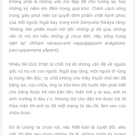
không phải là những ước mơ đẹp đẽ cho tương lai, hay
những kỷ niệm êm đềm trong quá khứ. Chính cách sống
trong giây phút hiện tại quyết định phẩm chất hạnh phúc
của mỗi người. Ngài dạy trong kinh
Samyutta Nikāya
rằng:
“
Không nên phiền muộn hối tiếc những gì đã qua, không
nên tò mò tìm hiểu những gì chưa đến. Hãy sống trong
hiện tại” (Atītaṁ nānasocanti nappajappanti anāgataṁ,
paccuppannena yāpenti).
Nhiều lần Đức Phật từ chối trả lời những vấn đề về nguồn
gốc vũ trụ và con người. Ngài dạy rằng, một người đi rừng
bị trúng tên độc, từ chối không cho thầy thuốc nhổ tên để
băng bó, cứu chữa, ông ta khư khư đòi trước tiên phải biết
cho bằng được kẻ nào bắn tên, thân thế y ra sao, anh ta
sinh trưởng ở đâu v.v. Nhưng đợi cho đến khi được trả lời
thỏa mãn thì anh ta đã mất mạng từ lâu rồi, làm sao cứu
chữa được.
Đó là chúng ta chưa nói, nếu Niết-bàn là tuyệt đối, siêu
việt thì làm sao dùng những lời lẽ, những ngôn từ tương