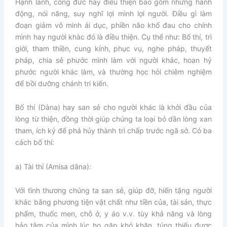
Hạnh lành, công đức hay điều thiện bao gồm những hành
động, nói năng, suy nghĩ lợi mình lợi người. Điều gì làm
đoạn giảm vô minh ái dục, phiền não khổ đau cho chính
mình hay người khàc đó là điều thiện. Cụ thể như: Bố thí, trì
giới, tham thiền, cung kính, phục vụ, nghe pháp, thuyết
pháp, chia sẻ phước mình làm với người khác, hoan hỷ
phước người khác làm, và thường học hỏi chiêm nghiệm
để bồi dưỡng chánh tri kiến.
Bố thí (Dàna) hay san sẻ cho người khác là khởi đầu của
lòng từ thiện, đồng thời giúp chúng ta loại bỏ dần lòng xan
tham, ích kỷ để phá hủy thành trì chấp trước ngã sở. Có ba
cách bố thí:
a) Tài thí (Amisa dāna):
Với tình thương chúng ta san sẻ, giúp đỡ, hiến tặng người
khác bằng phương tiện vật chất như tiền của, tài sản, thực
phẩm, thuốc men, chỗ ở, y áo v.v. tùy khả năng và lòng
hảo tâm của mình lúc họ gặp khó khăn, túng thiếu được