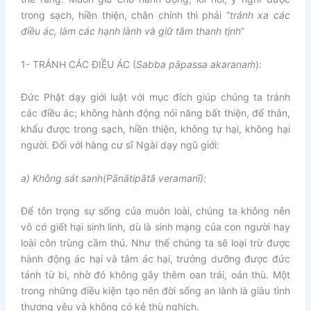
trong sạch, hiền thiện, chân chính thì phải “
tránh xa các
điều ác, làm các hạnh lành và giữ tâm thanh tịnh
”
1- TRÁNH CÁC ĐIỀU ÁC (
Sabba pāpassa akaranaṁ
):
Đức Phật dạy giới luật với mục đích giúp chúng ta tránh
các điều ác; không hành động nói năng bất thiện, để thân,
khẩu được trong sạch, hiền thiện, không tự hại, không hại
người. Đối với hàng cư sĩ Ngài dạy ngũ giới:
a) Không sát sanh
(Pānātipātā veramanī):
Để tôn trọng sự sống của muôn loài, chúng ta không nên
vô cớ giết hại sinh linh, dù là sinh mạng của con người hay
loài côn trùng cầm thú. Như thế chúng ta sẽ loại trừ được
hành động ác hại và tâm ác hại, trưởng dưỡng được đức
tánh từ bi, nhờ đó không gây thêm oan trái, oán thù. Một
trong những điều kiện tạo nên đời sống an lành là giàu tình
thương yêu và không có kẻ thù nghịch.