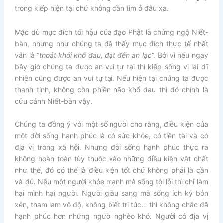
trong kiếp hiện tại chứ không cần tìm ở đâu xa.
Mặc dù mục đích tối hậu của đạo Phật là chứng ngộ Niết-
bàn, nhưng như chúng ta đã thấy mục đích thực tế nhất
vẫn là “
thoát khỏi khổ đau, đạt đến an lạc
“. Bởi vì nếu ngay
bây giờ chúng ta được an vui tự tại thì kiếp sống vị lai dĩ
nhiên cũng được an vui tự tại. Nếu hiện tại chúng ta được
thanh tịnh, không còn phiền não khổ đau thì đó chính là
cứu cánh Niết-bàn vậy.
Chúng ta đồng ý với một số người cho rằng, điều kiện của
một đời sống hạnh phúc là có sức khỏe, có tiền tài và có
địa vị trong xã hội. Nhưng đời sống hạnh phúc thực ra
không hoàn toàn tùy thuộc vào những điều kiện vật chất
như thế, đó có thể là điều kiện tốt chứ không phải là cần
và đủ. Nếu một người khỏe mạnh mà sống tội lỗi thì chỉ làm
hại mình hại người. Người giàu sang mà sống ích kỷ bỏn
xẻn, tham lam vô độ, không biết tri túc… thì không chắc đã
hạnh phúc hơn những người nghèo khó. Người có địa vị