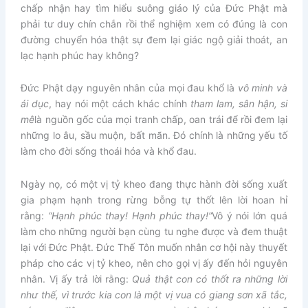
chấp nhận hay tìm hiểu suông giáo lý của Đức Phật mà
phải tư duy chín chắn rồi thể nghiệm xem có đúng là con
đường chuyển hóa thật sự đem lại giác ngộ giải thoát, an
lạc hạnh phúc hay không?
Đức Phật dạy nguyên nhân của mọi đau khổ là
vô minh và
ái dục
, hay nói một cách khác chính
tham lam, sân hận, si
mê
là nguồn gốc của mọi tranh chấp, oan trái để rồi đem lại
những lo âu, sầu muộn, bất mãn. Đó chính là những yếu tố
làm cho đời sống thoái hóa và khổ đau.
Ngày nọ, có một vị tỷ kheo đang thực hành đời sống xuất
gia phạm hạnh trong rừng bỗng tự thốt lên lời hoan hỉ
rằng:
“Hạnh phúc thay! Hạnh phúc thay!”
Vô ý nói lớn quá
làm cho những người bạn cùng tu nghe được và đem thuật
lại với Đức Phật. Đức Thế Tôn muốn nhân cơ hội này thuyết
pháp cho các vị tỷ kheo, nên cho gọi vị ấy đến hỏi nguyên
nhân. Vị ấy trả lời rằng:
Quả thật con có thốt ra những lời
như thế, vì trước kia con là một vị vua có giang sơn xã tắc,