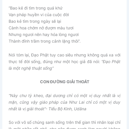
“Bao kẻ đi tìm trong quá khứ
Vạn pháp huyền vi của cuộc đời
Bao kẻ tìm trong ngày sẽ lại
Cành hoa chớm nở đượm màu tươi
Nhưng ngươi nên hay hóa lòng ngươi
Thành đỉnh trầm trong cảnh lặng thôi”.
Nói tóm lại, Đạo Phật tuy cao siêu nhưng không quá xa với
thực tế đời sống, đúng như một học giả đã nói:
“Đạo Phật
là một nghệ thuật sống”
CON Đ
ƯỜNG GI
ẢI THOÁT
“Này chư tỳ kheo, đại dương chỉ có một vị duy nhất là vị
mặn, cũng vậy giáo pháp của Như Lai chỉ có một vị duy
nhất là vị giải thoát”- Tiểu Bộ Kinh, Udāna
So với vô số chúng sanh sống trên thế gian thì nhân loại chỉ
là một phần rất nhỏ, cho nên được sanh làm người không