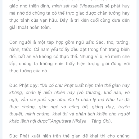
giác nhờ thiền định,
minh sát tuệ (Vipassanā)
sẽ phát huy
mà nhờ đó chúng ta có thể trực giác được chân tướng hay
thực tánh của vạn hữu. Đây là tri kiến cuối cùng đưa đến
giải thoát hoàn toàn.
Con người là một tập hợp gồm ngũ uẩn: Sắc, thọ, tưởng,
hành, thức. Cả năm yếu tố ấy đều đặt trong tình trạng biến
đổi, bất an và không có thực thể. Nhưng vì bị vô minh che
lấp, chúng ta không nhìn thấy hiện tượng giới đúng với
thực tướng của nó.
Đức Phật dạy:
“Dù có chư Phật xuất hiện trên thế gian hay
không, chân lý hiển nhiên này (vô thường, khổ não, vô
ngã) vẫn chi phối vạn hữu. Đó là chân lý mà Như Lai đã
thực chứng, giác ngộ và công bố, giảng dạy, tuyên
thuyết, minh chứng, khai thị và phân tích khiến cho người
khác lãnh hội được”
(
Anguttara Nikāya – Tăng Chi
).
Đức Phật xuất hiện trên thế gian để khai thị cho chúng