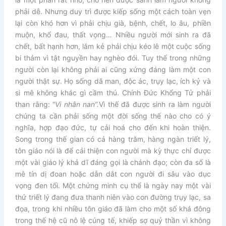
phải dễ. Nhưng duy trì được kiếp sống một cách toàn vẹn
lại còn khó hơn vì phải chịu già, bệnh, chết, lo âu, phiền
muộn, khổ đau, thất vọng… Nhiều người mới sinh ra đã
chết, bất hạnh hơn, lắm kẻ phải chịu kéo lê một cuộc sống
bi thảm vì tật nguyền hay nghèo đói. Tuy thế trong những
người còn lại không phải ai cũng xứng đáng làm một con
người thật sự. Họ sống dã man, độc ác, trụy lạc, ích kỷ và
si mê không khác gì cầm thú. Chính Đức Khổng Tử phải
than rằng: “
Vi nhân nan”.
Vì thế đã được sinh ra làm người
chúng ta cần phải sống một đời sống thế nào cho có ý
nghĩa, hợp đạo đức, tự cải hoá cho đến khi hoàn thiện.
Song trong thế gian có cả hàng trăm, hàng ngàn triết lý,
tôn giáo nói là để cải thiện con người mà kỳ thực chỉ được
một vài giáo lý khả dĩ đáng gọi là chánh đạo; còn đa số là
mê tín dị đoan hoặc dẫn dắt con người đi sâu vào dục
vọng đen tối. Một chứng minh cụ thể là ngày nay một vài
thứ triết lý đang đưa thanh niên vào con đường trụy lạc, sa
đọa, trong khi nhiều tôn giáo đã làm cho một số khá đông
trong thế hệ cũ nô lệ cúng tế, khiếp sợ quỷ thần vì không