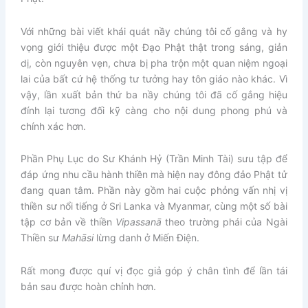
Với những bài viết khái quát nầy chúng tôi cố gắng và hy
vọng giới thiệu được một Đạo Phật thật trong sáng, giản
dị, còn nguyên vẹn, chưa bị pha trộn một quan niệm ngoại
lai của bất cứ hệ thống tư tưởng hay tôn giáo nào khác. Vì
vậy, lần xuất bản thứ ba nầy chúng tôi đã cố gắng hiệu
đính lại tương đối kỹ càng cho nội dung phong phú và
chính xác hơn.
Phần Phụ Lục do Sư Khánh Hỷ (Trần Minh Tài) sưu tập để
đáp ứng nhu cầu hành thiền mà hiện nay đông đảo Phật tử
đang quan tâm. Phần này gồm hai cuộc phỏng vấn nhị vị
thiền sư nổi tiếng ở Sri Lanka và Myanmar, cùng một số bài
tập cơ bản về thiền
Vipassanā
theo trường phái của Ngài
Thiền sư
Mahāsi
lừng danh ở Miến Điện.
Rất mong được quí vị đọc giả góp ý chân tình để lần tái
bản sau được hoàn chỉnh hơn.