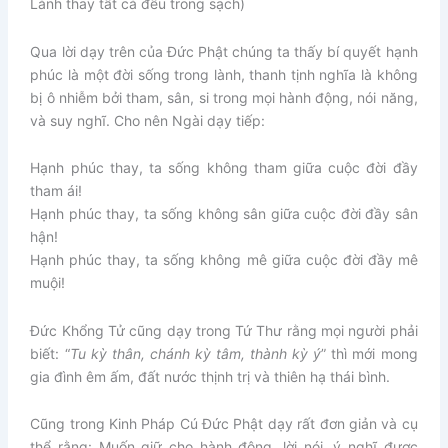
Lành thay tất cả đều trong sạch)
Qua lời dạy trên của Đức Phật chúng ta thấy bí quyết hạnh
phúc là một đời sống trong lành, thanh tịnh nghĩa là không
bị ô nhiễm bởi tham, sân, si trong mọi hành động, nói năng,
và suy nghĩ. Cho nên Ngài dạy tiếp:
Hạnh phúc thay, ta sống không tham giữa cuộc đời đầy
tham ái!
Hạnh phúc thay, ta sống không sân giữa cuộc đời đầy sân
hận!
Hạnh phúc thay, ta sống không mê giữa cuộc đời đầy mê
muội!
Đức Khổng Tử cũng dạy trong Tứ Thư rằng mọi người phải
biết: “
Tu kỳ thân, chánh kỳ tâm, thành kỳ ý
” thì mới mong
gia đình êm ấm, đất nước thịnh trị và thiên hạ thái bình.
Cũng trong Kinh Pháp Cú Đức Phật dạy rất đơn giản và cụ
thể rằng: Muốn giữ cho hành động, lời nói, ý nghĩ được