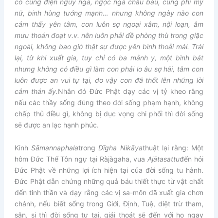
có cung điện nguy nga, ngọc ngà châu báu, cung phi mỹ
nữ, binh hùng tướng mạnh… nhưng không ngày nào con
cảm thấy yên tâm, con luôn sợ ngoại xâm, nội loạn, âm
mưu thoán đoạt v.v. nên luôn phải đề phòng thù trong giặc
ngoài, không bao giờ thật sự được yên bình thoải mái. Trái
lại, từ khi xuất gia, tuy chỉ có ba mảnh y, một bình bát
nhưng không có điều gì làm con phải lo âu sợ hãi, tâm con
luôn được an vui tự tại, do vậy con đã thốt lên những lời
cảm thán ấy.
Nhân đó Đức Phật dạy các vị tỷ kheo rằng
nếu các thầy sống đúng theo đời sống phạm hạnh, không
chấp thủ điều gì, không bị dục vọng chi phối thì đời sống
sẽ được an lạc hạnh phúc.
Kinh
Sāmannaphala
trong
Dīgha Nikāya
thuật lại rằng: Một
hôm Đức Thế Tôn ngự tại Ràjàgaha, vua
Ajātasattu
đến hỏi
Đức Phật về những lợi ích hiện tại của đời sống tu hành.
Đức Phật dẫn chứng những quả báu thiết thực từ vật chất
đến tinh thần và dạy rằng các vị sa-môn đã xuất gia chơn
chánh, nếu biết sống trong Giới, Định, Tuệ, diệt trừ tham,
sân, si thì đời sống tự tại, giải thoát sẽ đến với họ ngay