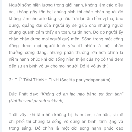
Người sống hiền lương trong giới hạnh, không làm các điều
ác, không gây tổn hại chúng sinh thì chắc chắn người đó
không làm cho ai lo lắng sợ hãi. Trái lại tâm hồn vị tha, bao
dung, quảng đại của người ấy sẽ giúp cho những người
chung quanh cảm thấy an toàn, tự tin hơn. Do đó người ấy
chắc chắn được mọi người quý mến. Sống trong một cộng
đồng được mọi người kính yêu dĩ nhiên là một phần
thưởng xứng đáng, nhưng phần thưởng lớn hơn chính là
niềm hạnh phúc khi đời sống hiền thiện của họ có thể đem
đến sự an bình vô úy cho mọi người. Đó là vô úy thí.
3- GIỮ TÂM THANH TỊNH (Sacitta pariyodapana#m):
Đức Phật dạy: “
Không có an lạc nào bằng sự tịch tịnh”
(Natthi santi paraṁ sukhaṁ).
Thật vậy, khi tâm hồn không bị tham lam, sân hận, si mê
chi phối thì chúng ta sống vô cùng an bình, tĩnh lặng và
trong sáng. Đó chính là một đời sống hạnh phúc cao