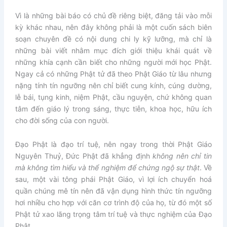
Vì là những bài báo có chủ đề riêng biệt, đăng tải vào mỗi
kỳ khác nhau, nên đây không phải là một cuốn sách biên
soạn chuyên đề có nội dung chi ly kỹ lưỡng, mà chỉ là
những bài viết nhằm mục đích giới thiệu khái quát về
những khía cạnh cần biết cho những người mới học Phật.
Ngay cả có những Phật tử đã theo Phật Giáo từ lâu nhưng
nặng tính tín ngưỡng nên chỉ biết cung kính, cúng dường,
lễ bái, tụng kinh, niệm Phật, cầu nguyện, chứ không quan
tâm đến giáo lý trong sáng, thực tiễn, khoa học, hữu ích
cho đời sống của con người.
Đạo Phật là đạo trí tuệ, nên ngay trong thời Phật Giáo
Nguyên Thuỷ, Đức Phật đã khẳng định
không nên chỉ tin
mà không tìm hiểu và thể nghiệm để chứng ngộ sự thật
. Về
sau, một vài tông phái Phật Giáo, vì lợi ích chuyển hoá
quần chúng mê tín nên đã vận dụng hình thức tín ngưỡng
hơi nhiều cho hợp với căn cơ trình độ của họ, từ đó một số
Phật tử xao lãng trọng tâm trí tuệ và thực nghiệm của Đạo
Phật.