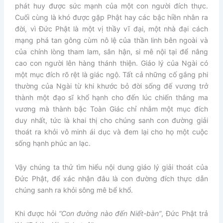
phát huy được sức mạnh của một con người đích thực.
Cuối cùng là khó được gặp Phật hay các bậc hiền nhân ra
đời, vì Đức Phật là một vị thầy vĩ đại, một nhà đại cách
mạng phá tan gông cùm nô lệ của thần linh bên ngoài và
của chính lòng tham lam, sân hận, si mê nội tại để nâng
cao con người lên hàng thánh thiện. Giáo lý của Ngài có
một mục đích rõ rệt là giác ngộ. Tất cả những cố gắng phi
thường của Ngài từ khi khước bỏ đời sống đế vương trở
thành một đạo sĩ khổ hạnh cho đến lúc chiến thắng ma
vương mà thành bậc Toàn Giác chỉ nhằm một mục đích
duy nhất, tức là khai thị cho chúng sanh con đường giải
thoát ra khỏi vô minh ái dục và đem lại cho họ một cuộc
sống hạnh phúc an lạc.
Vậy chúng ta thử tìm hiểu nội dung giáo lý giải thoát của
Đức Phật, để xác nhận đâu là con đường đích thực dẫn
chúng sanh ra khỏi sông mê bể khổ.
Khi được hỏi
“Con đường nào đến Niết-bàn”
, Đức Phật trả