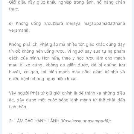
Giới điều nầy giúp khẩu nghiệp trong lành, nói năng chân
thực.
e) Không uống rượu
(Surā meraya majjappamādatthānā
veramanī):
Không phải chỉ Phật giáo mà nhiều tôn giáo khác cũng dạy
tín đồ không nên uống rượu. Vì người say sưa tự hạ phẩm
cách của mình. Hơn nữa, theo y học rượu làm cho mạch
máu bị xơ cứng, không co giãn được, dễ bị chứng lưu
huyết, xơ gan, tai biến mạch máu não, giảm trí nhớ và
nhiều bệnh chứng nguy hiểm khác.
Vậy người Phật tử giữ giới chính là để tránh xa những điều
ác, xây dựng một cuộc sống lành mạnh từ thể chất đến
tinh thần.
2- LÀM CÁC HẠNH LÀNH
(Kusalassa upasampadā):