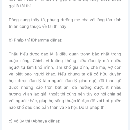
gọi là tài thí.
Dâng cúng thầy tổ, phụng dưỡng mẹ cha với lòng tôn kính
tri ân cũng thuộc về tài thí nầy.
b) Pháp thí (Dhamma dāna):
Thấu hiểu được đạo lý là điều quan trọng bậc nhất trong
cuộc sống. Chính vì không thông hiểu đạo lý mà nhiều
người tự làm khổ mình, làm khổ gia đình, cha mẹ, vợ con
và biết bao người khác. Nếu chúng ta đã có hữu duyên
học được đạo lý làm người, đạo lý giác ngộ, đã tháo gỡ
được những xáo trộn bất an, đã hưởng được ít nhiều
hương vị an lạc giải thoát thì cũng nên tùy cơ hội chia sẻ
với người khác, giúp họ sống thuận lẽ đạo để vơi bớt phiền
não khổ đau cho bản thân và xã hội. Đó là pháp thí.
c) Vô úy thí (Abhaya dāna):