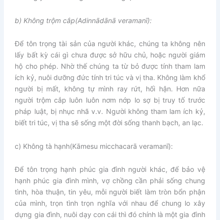
b) Không trộm cắp
(Adinnādānā veramanī):
Để tôn trọng tài sản của người khác, chúng ta không nên
lấy bất kỳ cái gì chưa được sở hữu chủ, hoặc người giám
hộ cho phép. Nhờ thế chúng ta từ bỏ được tính tham lam
ích kỷ, nuôi dưỡng đức tính tri túc và vị tha. Không làm khổ
người bị mất, không tự mình ray rứt, hối hận. Hơn nữa
người trộm cắp luôn luôn nơm nớp lo sợ bị truy tố trước
pháp luật, bị nhục nhã v.v. Người không tham lam ích kỷ,
biết tri túc, vị tha sẽ sống một đời sống thanh bạch, an lạc.
c) Không tà hạnh
(Kāmesu micchacarā veramanī):
Để tôn trọng hạnh phúc gia đình người khác, để bảo vệ
hạnh phúc gia đình mình, vợ chồng cần phải sống chung
tình, hòa thuận, tin yêu, mỗi người biết làm tròn bổn phận
của mình, trọn tình trọn nghĩa với nhau để chung lo xây
dựng gia đình, nuôi dạy con cái thì đó chính là một gia đình