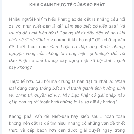
KHÍA CẠNH THỰC TẾ CỦA ĐẠO PHẬT
Nhiều người khi tìm hiểu Phật giáo đã đặt ra những câu hỏi
xa vời như:
Niết-bàn là gì? Làm sao biết có kiếp sau? Vũ
trụ do đâu mà hiện hữu? Con người từ đâu đến và sau khi
chết sẽ đi về đâu? v.v.
nhưng ít khi họ nghĩ đến những vấn
đề thiết thực như:
Đạo Phật có đáp ứng được những
nguyện vọng của chúng ta trong hiện tại không? Đối với
Đạo Phật có chủ trương xây dựng một xã hội lành mạnh
hay không?
Thực tế hơn, câu hỏi mà chúng ta nên đặt ra nhất là:
Nhân
loại đang căng thẳng bất an vì tranh giành ảnh hưởng kinh
tế, chính trị, quyền lợi v.v. Vậy Đạo Phật có giải pháp nào
giúp con người thoát khỏi những lo âu sợ hãi ấy không?
Không phải vấn đề Niết-bàn hay kiếp sau… hoàn toàn
không nên đặt ra để tìm hiểu, nhưng có những vấn đề thiết
thực và cấp bách hơn cần được giải quyết ngay trong