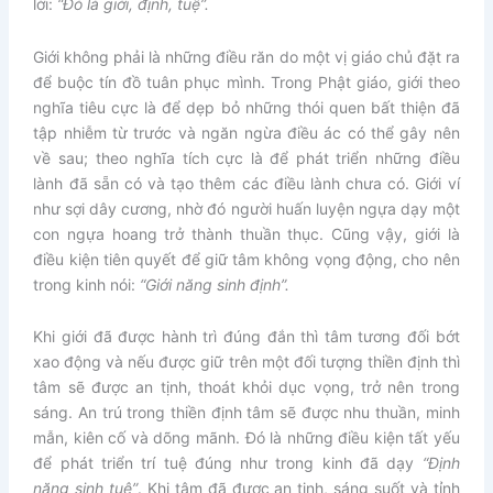
lời:
“Đó là giới, định, tuệ”.
Giới không phải là những điều răn do một vị giáo chủ đặt ra
để buộc tín đồ tuân phục mình. Trong Phật giáo, giới theo
nghĩa tiêu cực là để dẹp bỏ những thói quen bất thiện đã
tập nhiễm từ trước và ngăn ngừa điều ác có thể gây nên
về sau; theo nghĩa tích cực là để phát triển những điều
lành đã sẵn có và tạo thêm các điều lành chưa có. Giới ví
như sợi dây cương, nhờ đó người huấn luyện ngựa dạy một
con ngựa hoang trở thành thuần thục. Cũng vậy, giới là
điều kiện tiên quyết để giữ tâm không vọng động, cho nên
trong kinh nói:
“Giới năng sinh định”.
Khi giới đã được hành trì đúng đắn thì tâm tương đối bớt
xao động và nếu được giữ trên một đối tượng thiền định thì
tâm sẽ được an tịnh, thoát khỏi dục vọng, trở nên trong
sáng. An trú trong thiền định tâm sẽ được nhu thuần, minh
mẫn, kiên cố và dõng mãnh. Đó là những điều kiện tất yếu
để phát triển trí tuệ đúng như trong kinh đã dạy
“Định
năng sinh tuệ”
. Khi tâm đã được an tịnh, sáng suốt và tỉnh