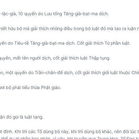
-lặc-già, 10 quyển do Lưu tống Tăng-già-bạt-ma dịch.
iết hữu bộ mà giải thích những điều trong bộ luật đó mà tạo ra luận 
uyển do Tiêu-tề Tăng-già-bạt-ma dịch. Cốt giải thích Tứ phần luật.
uyển, mất tên người dịch, cốt giải thích luật Thập tụng.
uận, một quyển do Trần-chân-đế dịch, cốt giải thích giới luật thuộc Ch
ơi bộ phái tiểu thừa Phật giáo.
n đó gọi là luật tạng.
t đỉnh. Khi thì các Tổ dùng bộ này, khi thì dùng bộ khác, nên đôi lúc
thể du di phần học pháp, vì vậy, khi truyền qua Trung Hoa, Tổ Đạo 