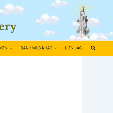
Search
VIỆN
DANH MỤC KHÁC
LIÊN LẠC