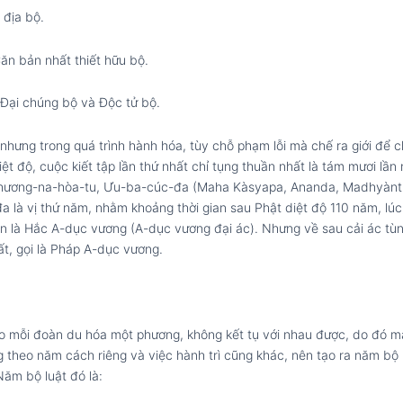
 địa bộ.
Căn bản nhất thiết hữu bộ.
 Đại chúng bộ và Độc tử bộ.
 nhưng trong quá trình hành hóa, tùy chỗ phạm lỗi mà chế ra giới để 
t độ, cuộc kiết tập lần thứ nhất chỉ tụng thuần nhất là tám mươi lần 
a, Thương-na-hòa-tu, Ưu-ba-cúc-đa (Maha Kàsyapa, Ananda, Madhyànt
đa là vị thứ năm, nhằm khoảng thời gian sau Phật diệt độ 110 năm, lú
tên là Hắc A-dục vương (A-dục vương đại ác). Nhưng về sau cải ác tùn
ất, gọi là Pháp A-dục vương.
eo mỗi đoàn du hóa một phương, không kết tụ với nhau được, do đó mà 
theo năm cách riêng và việc hành trì cũng khác, nên tạo ra năm bộ 
ăm bộ luật đó là: