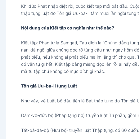
Khi đức Phật nhập diệt rồi, cuộc kiết tập mới bắt đầu. Cuộc
thập tụng luật do Tôn giả Ưu-ba-li tám mươi lần ngồi tụng 
Nội dung của Kiết tập có nghĩa như thế nào?
Kiết tập: Phạn tự là Samgati, Tàu dịch là “Chúng đẳng tụn
nan-đà ngồi giữa chúng đọc rõ từng câu như: ngày hôm đó,
phát biểu, nếu không ai phát biểu mà im lặng thì cho qua.
có văn tự gì hết. Kiết tập bằng miệng đọc lên rồi ai nấy đ
mà tu tập chứ không có mục đích gì khác.
Tôn giả Ưu-ba-li tụng Luật
Như vậy, về Luật bộ đầu tiên là Bát thập tụng do Tôn giả Ư
Đàm-vô-đức bộ (Pháp tạng bộ) truyền luật Tứ phần, gồm 
Tát-bà-đa-bộ (Hữu bộ) truyền luật Thập tụng, có 60 cuốn