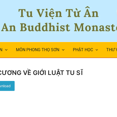
ÂN
MÔN PHONG THỌ SƠN
PHẬT HỌC
THƯ 
CƯƠNG VỀ GIỚI LUẬT TU SĨ
nload