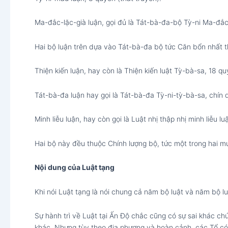
Ma-đắc-lặc-già luận, gọi đủ là Tát-bà-đa-bộ Tỳ-ni Ma-đắc
Hai bộ luận trên dựa vào Tát-bà-đa bộ tức Căn bổn nhất th
Thiện kiến luận, hay còn là Thiện kiến luật Tỳ-bà-sa, 18 q
Tát-bà-đa luận hay gọi là Tát-bà-đa Tỳ-ni-tỳ-bà-sa, chín q
Minh liễu luận, hay còn gọi là Luật nhị thập nhị minh liễu l
Hai bộ này đều thuộc Chính lượng bộ, tức một trong hai mư
Nội dung của Luật tạng
Khi nói Luật tạng là nói chung cả năm bộ luật và năm bộ luậ
Sự hành trì về Luật tại Ấn Độ chắc cũng có sự sai khác chú
khác. Nhưng tùy theo địa phương và hoàn cảnh, các Tổ có 