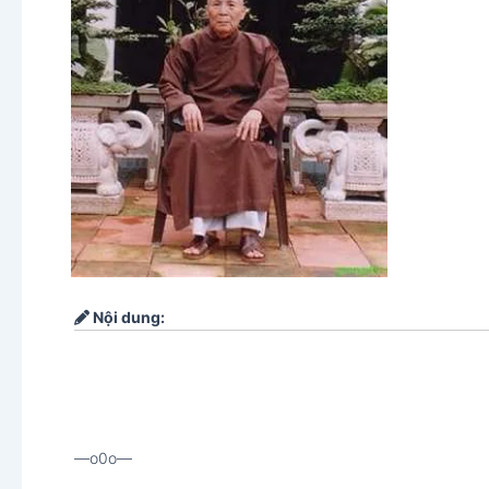
Nội dung:
—o0o—