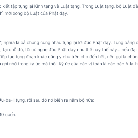
 kiết tập tụng lại Kinh tạng và Luật tạng. Trong Luật tạng, bộ Luật đ
thì mới xong bộ Luật của Phật dạy.
g”, nghĩa là cả chúng cùng nhau tụng lại lời đức Phật dạy. Tụng bằng 
 tại chỗ đó, tôi có nghe đức Phật dạy như thế này thế này… nếu đại
 Tiếp tục tụng đoạn khác cũng y như trên cho đến hết, nên gọi là chú
ều ghi nhớ trong ký ức mà thôi. Ký ức của các vị toàn là các bậc A-la
u-ba-li tụng, rồi sau đó nó biến ra năm bộ nữa:
60 cuốn.
.