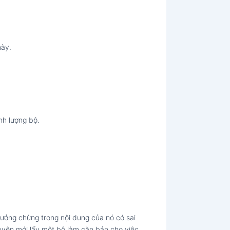
này.
ính lượng bộ.
 tưởng chừng trong nội dung của nó có sai
tuyên mới lấy một bộ làm căn bản cho việc