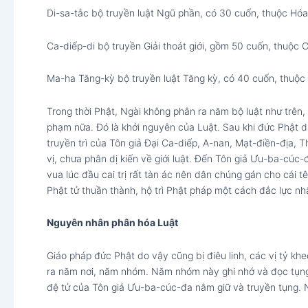
Di-sa-tắc bộ truyền luật Ngũ phần, có 30 cuốn, thuộc Hóa
Ca-diếp-di bộ truyền Giải thoát giới, gồm 50 cuốn, thuộc 
Ma-ha Tăng-kỳ bộ truyền luật Tăng kỳ, có 40 cuốn, thuộc
Trong thời Phật, Ngài không phân ra năm bộ luật như trên,
phạm nữa. Đó là khởi nguyên của Luật. Sau khi đức Phật diệ
truyền trì của Tôn giả Đại Ca-diếp, A-nan, Mạt-điền-đị
vị, chưa phân dị kiến về giới luật. Đến Tôn giả Ưu-ba-cúc-
vua lúc đầu cai trị rất tàn ác nên dân chúng gán cho cái 
Phật tử thuần thành, hộ trì Phật pháp một cách đắc lực nh
Nguyên nhân phân hóa Luật
Giáo pháp đức Phật do vậy cũng bị điêu linh, các vị tỷ kh
ra năm nơi, năm nhóm. Năm nhóm này ghi nhớ và đọc tụng 
đệ tử của Tôn giả Ưu-ba-cúc-đa nắm giữ và truyền tụng. N