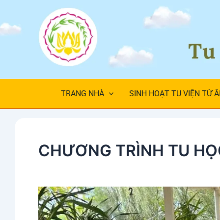
Skip
to
content
TRANG NHÀ
SINH HOẠT TU VIỆN TỪ 
CHƯƠNG TRÌNH TU HỌC