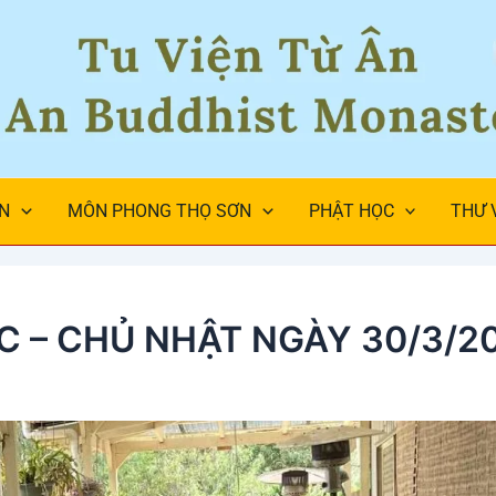
ÂN
MÔN PHONG THỌ SƠN
PHẬT HỌC
THƯ 
 – CHỦ NHẬT NGÀY 30/3/2