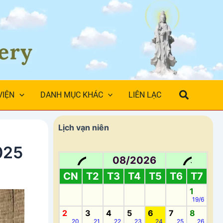
Search
VIỆN
DANH MỤC KHÁC
LIÊN LẠC
Facebook
Instagram
TikTok
X
YouTube
WhatsApp
Twitter
Lịch vạn niên
025
08/2026
CN
T2
T3
T4
T5
T6
T7
1
19/6
2
3
4
5
6
7
8
20
21
22
23
24
25
26