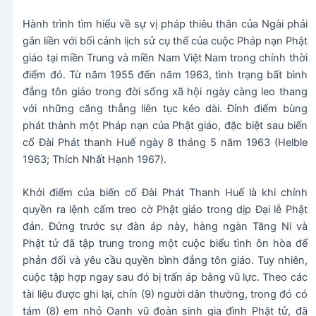
Hành trình tìm hiểu về sự vị pháp thiêu thân của Ngài phải
gắn liền với bối cảnh lịch sử cụ thể của cuộc Pháp nạn Phật
giáo tại miền Trung và miền Nam Việt Nam trong chính thời
điểm đó. Từ năm 1955 đến năm 1963, tình trạng bất bình
đẳng tôn giáo trong đời sống xã hội ngày càng leo thang
với những căng thẳng liên tục kéo dài. Đỉnh điểm bùng
phát thành một Pháp nạn của Phật giáo, đặc biệt sau biến
cố Đài Phát thanh Huế ngày 8 tháng 5 năm 1963 (Helble
1963; Thích Nhất Hạnh 1967).
Khởi điểm của biến cố Đài Phát Thanh Huế là khi chính
quyền ra lệnh cấm treo cờ Phật giáo trong dịp Đại lễ Phật
đản. Đứng trước sự đàn áp này, hàng ngàn Tăng Ni và
Phật tử đã tập trung trong một cuộc biểu tình ôn hòa để
phản đối và yêu cầu quyền bình đẳng tôn giáo. Tuy nhiên,
cuộc tập hợp ngay sau đó bị trấn áp bằng vũ lực. Theo các
tài liệu được ghi lại, chín (9) người dân thường, trong đó có
tám (8) em nhỏ Oanh vũ đoàn sinh gia đình Phật tử, đã