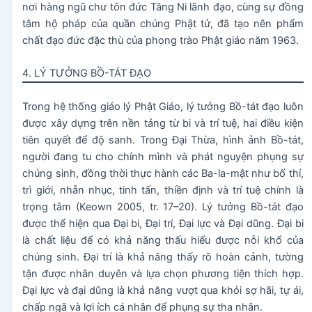
nơi hàng ngũ chư tôn đức Tăng Ni lãnh đạo, cùng sự đồng
tâm hộ pháp của quần chúng Phật tử, đã tạo nên phẩm
chất đạo đức đặc thù của phong trào Phật giáo năm 1963.
4. LÝ TƯỞNG BỒ-TÁT ĐẠO
Trong hệ thống giáo lý Phật Giáo, lý tưởng Bồ-tát đạo luôn
được xây dựng trên nền tảng từ bi và trí tuệ, hai điều kiện
tiên quyết để độ sanh. Trong Đại Thừa, hình ảnh Bồ-tát,
người đang tu cho chính mình và phát nguyện phụng sự
chúng sinh, đồng thời thực hành các Ba-la-mật như bố thí,
trì giới, nhẫn nhục, tinh tấn, thiền định và trí tuệ chính là
trọng tâm (Keown 2005, tr. 17–20). Lý tưởng Bồ-tát đạo
được thể hiện qua Đại bi, Đại trí, Đại lực và Đại dũng. Đại bi
là chất liệu để có khả năng thấu hiểu được nỗi khổ của
chúng sinh. Đại trí là khả năng thấy rõ hoàn cảnh, tường
tận được nhân duyên và lựa chọn phương tiện thích hợp.
Đại lực và đại dũng là khả năng vượt qua khỏi sợ hãi, tự ái,
chấp ngã và lợi ích cá nhân để phụng sự tha nhân.