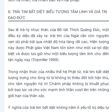
đích cá nhân, mà nhằm bảo vệ Phật pháp.
6. TRÁI TIM BẤT DIỆT: BIỂU TƯỢNG TÂM LINH VÀ GIÁ TRỊ
ĐẠO ĐỨC
Sau lễ trà-tỳ nhục thân của Bồ-tát Thích Quảng Đức, một
điều kỳ diệu đã xảy ra: trái tim của Ngài vẫn còn nguyên
vẹn dù phải trải qua nhiệt độ hỏa táng rất cao. Hiện tượng
này được Phật giáo Việt Nam tôn kính như một xá-lợi đặc
biệt và được lưu giữ như một biểu tượng tâm linh cho đến
tận ngày nay (Topmiller 1999).
Trong nhận thức của nhiều thế hệ Phật tử, trái tim bất diệt
tượng trưng cho lòng từ bi không bị thiêu đốt bởi hận thù,
cho tâm nguyện hộ trì Chánh pháp không bị khuất phục
bởi bạo lực và cho sức mạnh tinh thần vượt lên trên những
giới hạn của thân xác.
Ý nghĩa của trái tim bất diệt không nằm ở yếu tố kỳ diệu tự