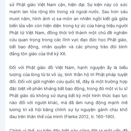
sử Phật giáo Việt Nam cận, hiện đại. Sự kiện này có sức
mạnh lan tỏa rộng lớn trong và ngoài nước. Sau hơn sáu
mươi năm, hình ảnh vị sa-môn an nhiên ngồi kiết già giữa
biển lửa vẫn còn hiện diện trong ký ức của hàng triệu người
Phật tử Việt Nam, đồng thời trở thành một chủ đề nghiên
cứu quan trọng trong các lĩnh vực đạo đức học Phật giáo,
bất bạo động, nhân quyền và các phong trào đòi bình
đẳng tôn giáo của thế kỷ XX.
Đối với Phật giáo đồ Việt Nam, hạnh nguyện ấy là biểu
tượng của lòng từ bi vô úy, tinh thần hộ trì Phật pháp tuyệt
đối. Đối với giới nghiên cứu quốc tế, đây là một trường hợp
đặc biệt về phản kháng bất bạo động, trong đó một vị tu sĩ
Phật giáo dù không sử dụng bất kỳ một hình thức bạo lực
nào đối với người khác, mà đã làm rung động mạnh mẽ
lương tri xã hội bằng chính sự tự nguyện gánh chịu khổ
đau trên thân thể của mình (Fierke 2012, tr. 160-190).
Chính vì thế, sự kiện đặc biệt này cũng đặt ra một vấn đề