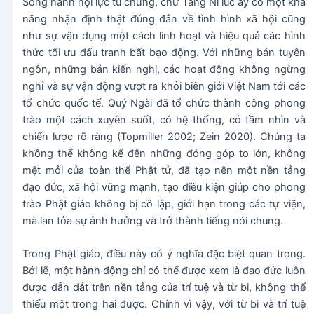
Song hành nội lực tu chứng, chư Tăng Ni lúc ấy có một khả
năng nhận định thật đúng đắn về tình hình xã hội cũng
như sự vận dụng một cách linh hoạt và hiệu quả các hình
thức tối ưu đấu tranh bất bạo động. Với những bản tuyên
ngôn, những bản kiến nghị, các hoạt động không ngừng
nghỉ và sự vận động vượt ra khỏi biên giới Việt Nam tới các
tổ chức quốc tế. Quý Ngài đã tổ chức thành công phong
trào một cách xuyên suốt, có hệ thống, có tầm nhìn và
chiến lược rõ ràng (Topmiller 2002; Zein 2020). Chúng ta
không thể không kể đến những đóng góp to lớn, không
mệt mỏi của toàn thể Phật tử, đã tạo nên một nền tảng
đạo đức, xã hội vững mạnh, tạo điều kiện giúp cho phong
trào Phật giáo không bị cô lập, giới hạn trong các tự viện,
mà lan tỏa sự ảnh hưởng và trở thành tiếng nói chung.
Trong Phật giáo, điều này có ý nghĩa đặc biệt quan trọng.
Bởi lẽ, một hành động chỉ có thể được xem là đạo đức luôn
được dẫn dắt trên nền tảng của trí tuệ và từ bi, không thể
thiếu một trong hai được. Chính vì vậy, với từ bi và trí tuệ