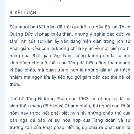
8. KẾT LUẬN
Sáu mươi ba (63) năm đã trôi qua kể từ ngày Bồ-tát Thích
Quảng Đức vị pháp thiêu thân, nhưng ý nghĩa đạo đức và
tâm linh của sự kiện ấy vẫn đang hiện diện trong lịch sử
Phật giáo. Điều còn lại không chỉ là ký ức về một biến cố bi
hùng của Phật giáo Việt Nam, cũng không chỉ là sự tôn
kính dành cho một bậc cao Tăng đã hiến dâng thân mạng
vì Đạo pháp, mà quan trọng hơn là những giá trị và trách
nhiệm mà ngọn lửa ấy tiếp tục gửi gắm đến các thế hệ kế
thừa.
Thế hệ Tăng Ni trong Pháp nạn 1963, có những vị đã hy
sinh thân mạng để bảo vệ Chánh pháp, thì người con Phật
hôm nay trước hết phải biết hy sinh những chấp thủ của
bản ngã để bảo vệ sự hòa hợp của Tăng đoàn và sự
trường tồn của Phật pháp. Bởi lẽ, sự chia rẽ phát sinh từ