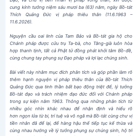
cung kính tưởng niệm sáu mươi ba (63) năm, ngày Bồ-tát
Thích Quảng Đức vị pháp thiêu thân (11.6.1963 –
11.6.2026)
.
Nguyện cầu oai linh của Tam Bảo và Bồ-tát gia hộ cho
Chánh pháp được cửu trụ Ta-bà, cho Tăng-già luôn hòa
hợp thanh tịnh, tất cả Phật tử đồng phát khởi tâm Bồ-đề,
cùng chung tay phụng sự Đạo pháp và lợi lạc chúng sinh.
Bài viết này nhằm mục đích phân tích và góp phần làm rõ
thêm hạnh nguyện vị pháp thiêu thân của Bồ-tát Thích
Quảng Đức qua tinh thần bất bạo động triệt để, lý tưởng
Bồ-tát đạo và trách nhiệm đạo đức đối với Chánh pháp
trong sự kiện năm 1963. Thông qua những phân tích từ
nhiều góc nhìn khác nhau để nhận định và hiểu rõ
hơn ngọn lửa từ bi, trí tuệ và vô ngã mà Bồ-tát cùng chư vị
tiền nhân đã để lại, để hàng hậu thế tiếp tục kế thừa và
cùng nhau hướng về lý tưởng phụng sự chúng sinh, hộ trì