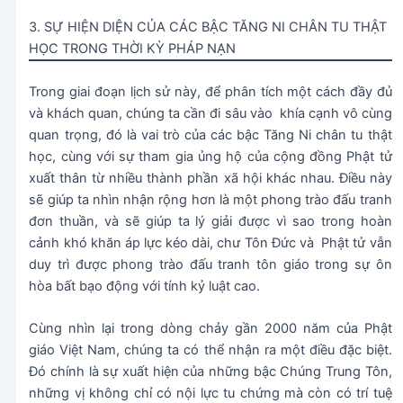
3. SỰ HIỆN DIỆN CỦA CÁC BẬC TĂNG NI CHÂN TU THẬT
HỌC TRONG THỜI KỲ PHÁP NẠN
Trong giai đoạn lịch sử này, để phân tích một cách đầy đủ
và khách quan, chúng ta cần đi sâu vào khía cạnh vô cùng
quan trọng, đó là vai trò của các bậc Tăng Ni chân tu thật
học, cùng với sự tham gia ủng hộ của cộng đồng Phật tử
xuất thân từ nhiều thành phần xã hội khác nhau. Điều này
sẽ giúp ta nhìn nhận rộng hơn là một phong trào đấu tranh
đơn thuần, và sẽ giúp ta lý giải được vì sao trong hoàn
cảnh khó khăn áp lực kéo dài, chư Tôn Đức và Phật tử vẫn
duy trì được phong trào đấu tranh tôn giáo trong sự ôn
hòa bất bạo động với tính kỷ luật cao.
Cùng nhìn lại trong dòng chảy gần 2000 năm của Phật
giáo Việt Nam, chúng ta có thể nhận ra một điều đặc biệt.
Đó chính là sự xuất hiện của những bậc Chúng Trung Tôn,
những vị không chỉ có nội lực tu chứng mà còn có trí tuệ