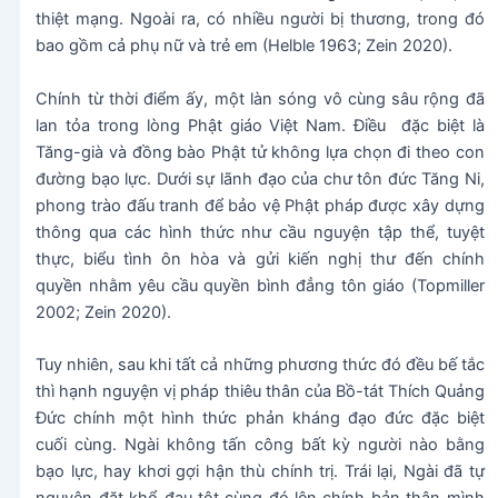
thiệt mạng. Ngoài ra, có nhiều người bị thương, trong đó
bao gồm cả phụ nữ và trẻ em (Helble 1963; Zein 2020).
Chính từ thời điểm ấy, một làn sóng vô cùng sâu rộng đã
lan tỏa trong lòng Phật giáo Việt Nam. Điều đặc biệt là
Tăng-già và đồng bào Phật tử không lựa chọn đi theo con
đường bạo lực. Dưới sự lãnh đạo của chư tôn đức Tăng Ni,
phong trào đấu tranh để bảo vệ Phật pháp được xây dựng
thông qua các hình thức như cầu nguyện tập thể, tuyệt
thực, biểu tình ôn hòa và gửi kiến nghị thư đến chính
quyền nhằm yêu cầu quyền bình đẳng tôn giáo (Topmiller
2002; Zein 2020).
Tuy nhiên, sau khi tất cả những phương thức đó đều bế tắc
thì hạnh nguyện vị pháp thiêu thân của Bồ-tát Thích Quảng
Đức chính một hình thức phản kháng đạo đức đặc biệt
cuối cùng. Ngài không tấn công bất kỳ người nào bằng
bạo lực, hay khơi gợi hận thù chính trị. Trái lại, Ngài đã tự
nguyện đặt khổ đau tột cùng đó lên chính bản thân mình