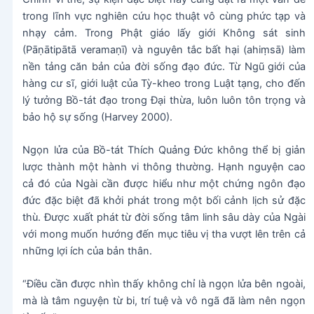
trong lĩnh vực nghiên cứu học thuật vô cùng phức tạp và
nhạy cảm. Trong Phật giáo lấy giới Không sát sinh
(Pāṇātipātā veramaṇī) và nguyên tắc bất hại (ahiṃsā) làm
nền tảng căn bản của đời sống đạo đức. Từ Ngũ giới của
hàng cư sĩ, giới luật của Tỳ-kheo trong Luật tạng, cho đến
lý tưởng Bồ-tát đạo trong Đại thừa, luôn luôn tôn trọng và
bảo hộ sự sống (Harvey 2000).
Ngọn lửa của Bồ-tát Thích Quảng Đức không thể bị giản
lược thành một hành vi thông thường. Hạnh nguyện cao
cả đó của Ngài cần được hiểu như một chứng ngôn đạo
đức đặc biệt đã khởi phát trong một bối cảnh lịch sử đặc
thù. Được xuất phát từ đời sống tâm linh sâu dày của Ngài
với mong muốn hướng đến mục tiêu vị tha vượt lên trên cả
những lợi ích của bản thân.
“Điều cần được nhìn thấy không chỉ là ngọn lửa bên ngoài,
mà là tâm nguyện từ bi, trí tuệ và vô ngã đã làm nên ngọn