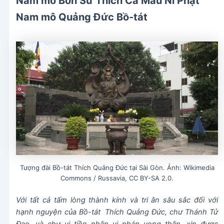
Nam mô Bổn Sư Thích Ca Mâu Ni Phật
Nam mô Quảng Đức Bồ-tát
Tượng đài Bồ-tát Thích Quảng Đức tại Sài Gòn. Ảnh: Wikimedia
Commons / Russavia, CC BY-SA 2.0.
Với tất cả tấm lòng thành kính và tri ân sâu sắc đối với
hạnh nguyện của Bồ-tát Thích Quảng Đức, chư Thánh Tử
Đạo, và chư vị tiền nhân vị pháp vong thân, xin được