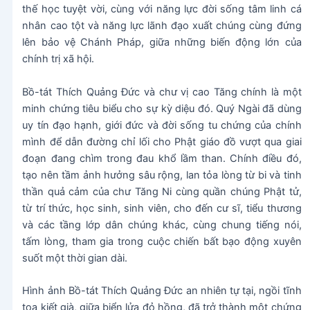
thế học tuyệt vời, cùng với năng lực đời sống tâm linh cá
nhân cao tột và năng lực lãnh đạo xuất chúng cùng đứng
lên bảo vệ Chánh Pháp, giữa những biến động lớn của
chính trị xã hội.
Bồ-tát Thích Quảng Đức và chư vị cao Tăng chính là một
minh chứng tiêu biểu cho sự kỳ diệu đó. Quý Ngài đã dùng
uy tín đạo hạnh, giới đức và đời sống tu chứng của chính
mình để dẫn đường chỉ lối cho Phật giáo đồ vượt qua giai
đoạn đang chìm trong đau khổ lầm than. Chính điều đó,
tạo nên tầm ảnh hưởng sâu rộng, lan tỏa lòng từ bi và tinh
thần quả cảm của chư Tăng Ni cùng quần chúng Phật tử,
từ trí thức, học sinh, sinh viên, cho đến cư sĩ, tiểu thương
và các tầng lớp dân chúng khác, cùng chung tiếng nói,
tấm lòng, tham gia trong cuộc chiến bất bạo động xuyên
suốt một thời gian dài.
Hình ảnh Bồ-tát Thích Quảng Đức an nhiên tự tại, ngồi tĩnh
tọa kiết già, giữa biển lửa đỏ hồng, đã trở thành một chứng