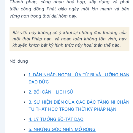
Chánh pháp, cùng nhau hoà hợp, xây dựng và phát
triểu cộng đồng Phật giáo ngày một lớn mạnh và bền
vững hơn trong thời đại hôm nay.
Bài viết này không có ý khơi lại những đau thương của
một thời Pháp nạn, và hoàn toàn không tôn vinh, hay
khuyến khích bất kỳ hình thức hủy hoại thân thể nào.
Nội dung
1. DẪN NHẬP: NGỌN LỬA TỪ BI VÀ LƯỠNG NAN
ĐẠO ĐỨC
2. BỐI CẢNH LỊCH SỬ
3. SỰ HIỆN DIỆN CỦA CÁC BẬC TĂNG NI CHÂN
TU THẬT HỌC TRONG THỜI KỲ PHÁP NẠN
4. LÝ TƯỞNG BỒ-TÁT ĐẠO
5. NHỮNG GÓC NHÌN MỞ RỘNG