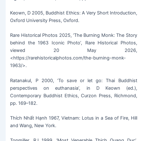
Keown, D 2005, Buddhist Ethics: A Very Short Introduction,
Oxford University Press, Oxford.
Rare Historical Photos 2025, ‘The Burning Monk: The Story
behind the 1963 Iconic Photo’, Rare Historical Photos,
viewed 20 May 2026,
<https://rarehistoricalphotos.com/the-burning-monk-
1963/>.
Ratanakul, P 2000, ‘To save or let go: Thai Buddhist
perspectives on euthanasia’, in D Keown (ed.),
Contemporary Buddhist Ethics, Curzon Press, Richmond,
pp. 169–182.
Thích Nhất Hạnh 1967, Vietnam: Lotus in a Sea of Fire, Hill
and Wang, New York.
Topmiller, RJ 1999, ‘Most Venerable Thich Quang Duc’,