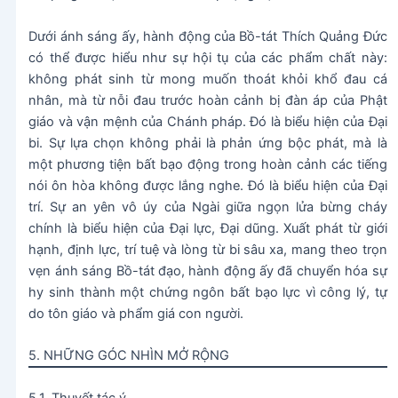
Dưới ánh sáng ấy, hành động của Bồ-tát Thích Quảng Đức
có thể được hiểu như sự hội tụ của các phẩm chất này:
không phát sinh từ mong muốn thoát khỏi khổ đau cá
nhân, mà từ nỗi đau trước hoàn cảnh bị đàn áp của Phật
giáo và vận mệnh của Chánh pháp. Đó là biểu hiện của Đại
bi. Sự lựa chọn không phải là phản ứng bộc phát, mà là
một phương tiện bất bạo động trong hoàn cảnh các tiếng
nói ôn hòa không được lắng nghe. Đó là biểu hiện của Đại
trí. Sự an yên vô úy của Ngài giữa ngọn lửa bừng cháy
chính là biểu hiện của Đại lực, Đại dũng. Xuất phát từ giới
hạnh, định lực, trí tuệ và lòng từ bi sâu xa, mang theo trọn
vẹn ánh sáng Bồ-tát đạo, hành động ấy đã chuyển hóa sự
hy sinh thành một chứng ngôn bất bạo lực vì công lý, tự
do tôn giáo và phẩm giá con người.
5. NHỮNG GÓC NHÌN MỞ RỘNG
5.1. Thuyết tác ý