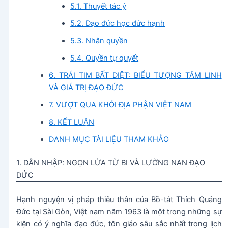
5.1. Thuyết tác ý
5.2. Đạo đức học đức hạnh
5.3. Nhân quyền
5.4. Quyền tự quyết
6. TRÁI TIM BẤT DIỆT: BIỂU TƯỢNG TÂM LINH
VÀ GIÁ TRỊ ĐẠO ĐỨC
7. VƯỢT QUA KHỎI ĐỊA PHẬN VIỆT NAM
8. KẾT LUẬN
DANH MỤC TÀI LIỆU THAM KHẢO
1. DẪN NHẬP: NGỌN LỬA TỪ BI VÀ LƯỠNG NAN ĐẠO
ĐỨC
Hạnh nguyện vị pháp thiêu thân của Bồ-tát Thích Quảng
Đức tại Sài Gòn, Việt nam năm 1963 là một trong những sự
kiện có ý nghĩa đạo đức, tôn giáo sâu sắc nhất trong lịch