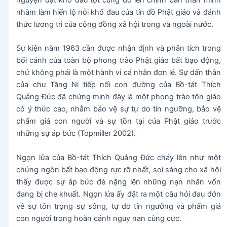
nhằm làm hiển lộ nỗi khổ đau của tín đồ Phật giáo và đánh
thức lương tri của cộng đồng xã hội trong và ngoài nước.
Sự kiện năm 1963 cần được nhận định và phân tích trong
bối cảnh của toàn bộ phong trào Phật giáo bất bạo động,
chứ không phải là một hành vi cá nhân đơn lẻ. Sự dấn thân
của chư Tăng Ni tiếp nối con đường của Bồ-tát Thích
Quảng Đức đã chứng minh đây là một phong trào tôn giáo
có ý thức cao, nhằm bảo vệ sự tự do tín ngưỡng, bảo vệ
phẩm giá con người và sự tồn tại của Phật giáo trước
những sự áp bức (Topmiller 2002).
Ngọn lửa của Bồ-tát Thích Quảng Đức cháy lên như một
chứng ngôn bất bạo động rực rỡ nhất, soi sáng cho xã hội
thấy được sự áp bức đè nặng lên những nạn nhân vốn
đang bị che khuất. Ngọn lửa ấy đặt ra một câu hỏi đau đớn
về sự tôn trọng sự sống, tự do tín ngưỡng và phẩm giá
con người trong hoàn cảnh nguy nan cùng cực.