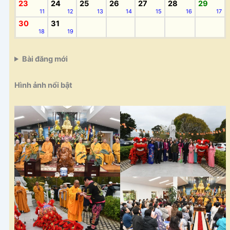
23
24
25
26
27
28
29
11
12
13
14
15
16
17
30
31
18
19
Bài đăng mới
Hình ảnh nổi bật