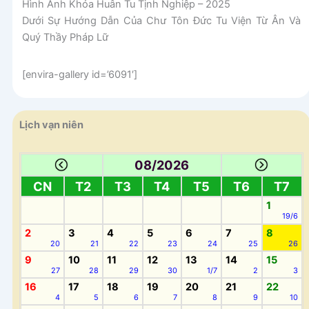
Hình Ảnh Khóa Huân Tu Tịnh Nghiệp – 2025
Dưới Sự Hướng Dẫn Của Chư Tôn Đức Tu Viện Từ Ân Và
Quý Thầy Pháp Lữ
[envira-gallery id=’6091′]
Lịch vạn niên
08/2026
CN
T2
T3
T4
T5
T6
T7
1
19/6
2
3
4
5
6
7
8
20
21
22
23
24
25
26
9
10
11
12
13
14
15
27
28
29
30
1/7
2
3
16
17
18
19
20
21
22
4
5
6
7
8
9
10