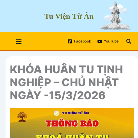
Skip
to
Tu Viện Từ Ân
content
Sea
Facebook
YouTube
KHÓA HUÂN TU TỊNH
NGHIỆP – CHỦ NHẬT
NGÀY -15/3/2026