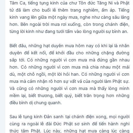
Tâm Ca, tiếng tụng kinh của chư Tôn đức Tăng Ni và Phật
tử đã làm cho buổi lễ thêm trang nghiêm, ấm áp. Tiếng
kinh vang lên giữa một ngày mưa, nghe như càng sâu lắng
hơn. Bên ngoài trời mưa rơi xuống, còn trong chánh điện,
từng lời kinh như đang tưới tẩm vào lòng người sự bình an.
Biết đâu, những hạt duyên mưa hôm nay có khi lại là nhân
duyên để kết nối, để khởi đầu cho những chặng đường
sắp tới. Có những người vì cơn mưa mà đứng gần nhau
hơn. Có những người vì cơn mưa mà chia nhau một mái
dù, một chỗ ngồi, một lời hỏi han. Có những người vì cơn
mưa mà cảm nhận rõ hơn sự vất vả của người làm Phật sự.
Và cũng có những người vì cơn mưa mà thấy lòng mình
mềm lại, biết thương, biết quý, biết trân trọng hơn những
điều bình dị chung quanh.
Sau lễ tụng kinh Đản sanh tại chánh điện xong, mọi người
cùng ra ngoài lễ đài Đức Phật sơ sinh để tiến hành nghi
thức tắm Phật. Lúc này, những hạt mưa càng lúc càng