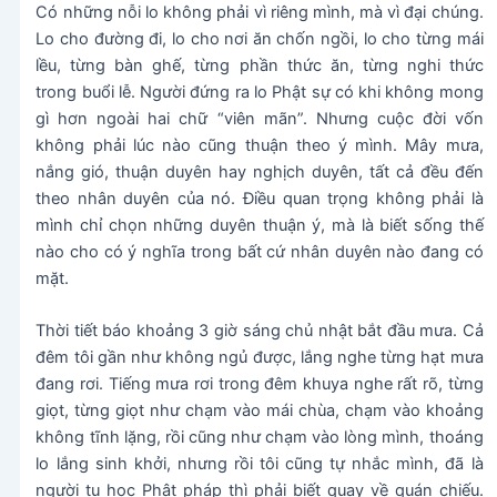
Có những nỗi lo không phải vì riêng mình, mà vì đại chúng.
Lo cho đường đi, lo cho nơi ăn chốn ngồi, lo cho từng mái
lều, từng bàn ghế, từng phần thức ăn, từng nghi thức
trong buổi lễ. Người đứng ra lo Phật sự có khi không mong
gì hơn ngoài hai chữ “viên mãn”. Nhưng cuộc đời vốn
không phải lúc nào cũng thuận theo ý mình. Mây mưa,
nắng gió, thuận duyên hay nghịch duyên, tất cả đều đến
theo nhân duyên của nó. Điều quan trọng không phải là
mình chỉ chọn những duyên thuận ý, mà là biết sống thế
nào cho có ý nghĩa trong bất cứ nhân duyên nào đang có
mặt.
Thời tiết báo khoảng 3 giờ sáng chủ nhật bắt đầu mưa. Cả
đêm tôi gần như không ngủ được, lắng nghe từng hạt mưa
đang rơi. Tiếng mưa rơi trong đêm khuya nghe rất rõ, từng
giọt, từng giọt như chạm vào mái chùa, chạm vào khoảng
không tĩnh lặng, rồi cũng như chạm vào lòng mình, thoáng
lo lắng sinh khởi, nhưng rồi tôi cũng tự nhắc mình, đã là
người tu học Phật pháp thì phải biết quay về quán chiếu.