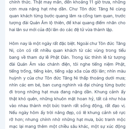
chính thức. Thật may mắn, đến khoảng 11 giờ trưa, những
cơn mưa nặng hạt nhẹ dần. Chư Tôn đức Tăng Ni cùng
quan khách từng bước quang lâm ra cổng tam quan, trước
tượng đài Quán Âm lộ thiên, để khai quang điểm nhãn cho
hai lân sư mới của đội lân do các đệ tử vừa thành lập.
Hôm nay là một ngày rất đặc biệt. Ngoài chư Tôn đức Tăng
Ni, còn có rất nhiều quan khách từ các vùng trong tiểu
bang về tham dự lễ Phật Đản. Trong lúc thỉnh lễ từ tượng
đài Quán Âm vào chánh điện, tôi nghe tiếng niệm Phật,
tiếng trống, tiếng kèn, tiếng xập xõa của đội lân; nhìn màu
huỳnh y của chư Tôn đức Tăng Ni thấp thoáng dưới mưa;
nhìn các em bé, ban cung nghinh và đại chúng từng bước
đi trong những hạt mưa đang nặng dần. Khung cảnh ấy
thật khó quên, những khuôn mặt hoan hỷ, tất cả như hòa
vào nhau thành một bức tranh rất sống động, rất đạo vị.
Nếu ngày hôm ấy trời nắng đẹp, có lẽ khung cảnh sẽ rực
rỡ hơn; nhưng chính nhờ những hạt mưa, bức tranh mộc
mạc lại mang thêm một chiều sâu khác, một sự xúc động