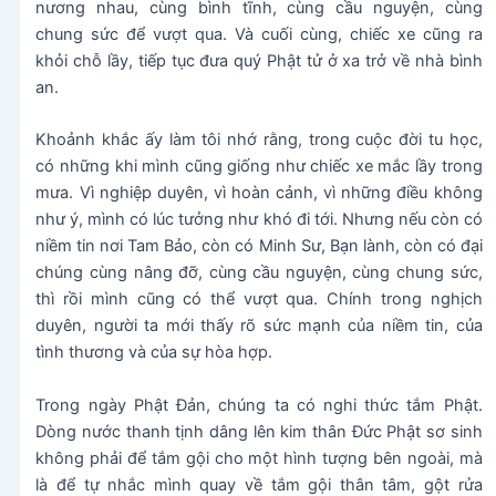
nương nhau, cùng bình tĩnh, cùng cầu nguyện, cùng
chung sức để vượt qua. Và cuối cùng, chiếc xe cũng ra
khỏi chỗ lầy, tiếp tục đưa quý Phật tử ở xa trở về nhà bình
an.
Khoảnh khắc ấy làm tôi nhớ rằng, trong cuộc đời tu học,
có những khi mình cũng giống như chiếc xe mắc lầy trong
mưa. Vì nghiệp duyên, vì hoàn cảnh, vì những điều không
như ý, mình có lúc tưởng như khó đi tới. Nhưng nếu còn có
niềm tin nơi Tam Bảo, còn có Minh Sư, Bạn lành, còn có đại
chúng cùng nâng đỡ, cùng cầu nguyện, cùng chung sức,
thì rồi mình cũng có thể vượt qua. Chính trong nghịch
duyên, người ta mới thấy rõ sức mạnh của niềm tin, của
tình thương và của sự hòa hợp.
Trong ngày Phật Đản, chúng ta có nghi thức tắm Phật.
Dòng nước thanh tịnh dâng lên kim thân Đức Phật sơ sinh
không phải để tắm gội cho một hình tượng bên ngoài, mà
là để tự nhắc mình quay về tắm gội thân tâm, gột rửa