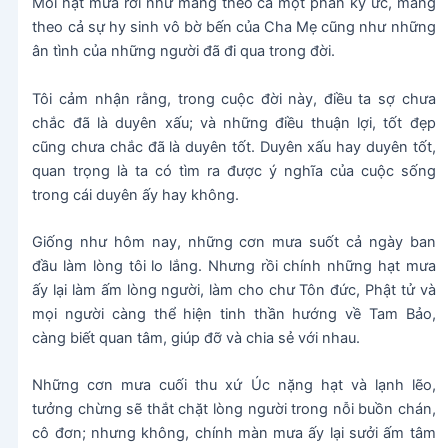
Mỗi hạt mưa rơi như mang theo cả một phần ký ức, mang
theo cả sự hy sinh vô bờ bến của Cha Mẹ cũng như những
ân tình của những người đã đi qua trong đời.
Tôi cảm nhận rằng, trong cuộc đời này, điều ta sợ chưa
chắc đã là duyên xấu; và những điều thuận lợi, tốt đẹp
cũng chưa chắc đã là duyên tốt. Duyên xấu hay duyên tốt,
quan trọng là ta có tìm ra được ý nghĩa của cuộc sống
trong cái duyên ấy hay không.
Giống như hôm nay, những cơn mưa suốt cả ngày ban
đầu làm lòng tôi lo lắng. Nhưng rồi chính những hạt mưa
ấy lại làm ấm lòng người, làm cho chư Tôn đức, Phật tử và
mọi người càng thể hiện tinh thần hướng về Tam Bảo,
càng biết quan tâm, giúp đỡ và chia sẻ với nhau.
Những cơn mưa cuối thu xứ Úc nặng hạt và lạnh lẽo,
tưởng chừng sẽ thắt chặt lòng người trong nỗi buồn chán,
cô đơn; nhưng không, chính màn mưa ấy lại sưởi ấm tâm