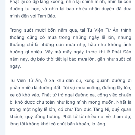
Phật lại có dịp lắng xuống, nhìn lại chính mình, nhìn lại con
đường tu học, và nhìn lại bao nhiêu nhân duyên đã đưa
mình đến với Tam Bảo.
Trong suốt mười bốn năm qua, tại Tu Viện Từ Ân thỉnh
thoảng cũng có mưa trong những ngày lễ lớn, nhưng
thường chỉ là những cơn mưa nhẹ, hầu như không ảnh
hưởng gì nhiều. Vậy mà mấy ngày trước khi lễ Phật Đản
năm nay, dự báo thời tiết lại báo mưa lớn, gần như suốt cả
ngày.
Tu Viện Từ Ân, ở xa khu dân cư, xung quanh đường đi
phần nhiều là đường đất. Tôi sợ mưa xuống, đường lầy lún,
xe cộ khó vào, Phật tử trở ngại đường xa, công việc chuẩn
bị khó được chu toàn như lòng mình mong muốn. Nhất là
trong một ngày lễ lớn, có chư Tôn đức Tăng Ni, quý quan
khách, quý đồng hương Phật tử từ nhiều nơi về tham dự,
lòng tôi không khỏi có chút băn khoăn, lo lắng.