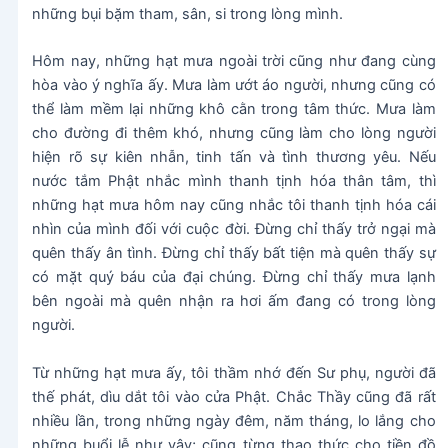
những bụi bặm tham, sân, si trong lòng mình.
Hôm nay, những hạt mưa ngoài trời cũng như đang cùng
hòa vào ý nghĩa ấy. Mưa làm ướt áo người, nhưng cũng có
thể làm mềm lại những khô cằn trong tâm thức. Mưa làm
cho đường đi thêm khó, nhưng cũng làm cho lòng người
hiện rõ sự kiên nhẫn, tinh tấn và tình thương yêu. Nếu
nước tắm Phật nhắc mình thanh tịnh hóa thân tâm, thì
những hạt mưa hôm nay cũng nhắc tôi thanh tịnh hóa cái
nhìn của mình đối với cuộc đời. Đừng chỉ thấy trở ngại mà
quên thấy ân tình. Đừng chỉ thấy bất tiện mà quên thấy sự
có mặt quý báu của đại chúng. Đừng chỉ thấy mưa lạnh
bên ngoài mà quên nhận ra hơi ấm đang có trong lòng
người.
Từ những hạt mưa ấy, tôi thầm nhớ đến Sư phụ, người đã
thế phát, dìu dắt tôi vào cửa Phật. Chắc Thầy cũng đã rất
nhiều lần, trong những ngày đêm, năm tháng, lo lắng cho
những buổi lễ như vậy; cũng từng thao thức cho tiền đồ