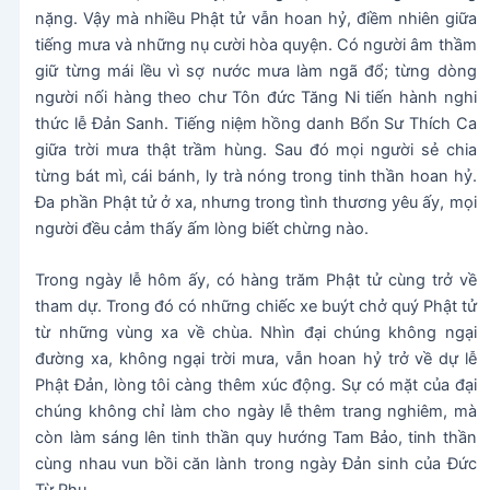
nặng. Vậy mà nhiều Phật tử vẫn hoan hỷ, điềm nhiên giữa
tiếng mưa và những nụ cười hòa quyện. Có người âm thầm
giữ từng mái lều vì sợ nước mưa làm ngã đổ; từng dòng
người nối hàng theo chư Tôn đức Tăng Ni tiến hành nghi
thức lễ Đản Sanh. Tiếng niệm hồng danh Bổn Sư Thích Ca
giữa trời mưa thật trầm hùng. Sau đó mọi người sẻ chia
từng bát mì, cái bánh, ly trà nóng trong tinh thần hoan hỷ.
Đa phần Phật tử ở xa, nhưng trong tình thương yêu ấy, mọi
người đều cảm thấy ấm lòng biết chừng nào.
Trong ngày lễ hôm ấy, có hàng trăm Phật tử cùng trở về
tham dự. Trong đó có những chiếc xe buýt chở quý Phật tử
từ những vùng xa về chùa. Nhìn đại chúng không ngại
đường xa, không ngại trời mưa, vẫn hoan hỷ trở về dự lễ
Phật Đản, lòng tôi càng thêm xúc động. Sự có mặt của đại
chúng không chỉ làm cho ngày lễ thêm trang nghiêm, mà
còn làm sáng lên tinh thần quy hướng Tam Bảo, tinh thần
cùng nhau vun bồi căn lành trong ngày Đản sinh của Đức