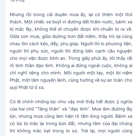
Từ Phụ.
Nhưng rồi trong cái duyên mưa ấy, lại có thêm một thử
thách. Một chiếc xe buýt vì đường đất thấm nước, bánh xe
bị mắc lầy, không thể di chuyển được khi chuẩn bị ra về.
Giữa cơn mưa, giữa đường trơn đất mềm, thầy trò lại cùng
nhau tìm cách kéo, đẩy, phụ giúp. Người thì lo phương tiện,
người thì phụ sức, người thì đứng bên cạnh cầu nguyện
cho mọi việc được bình an. Trong giây phút ấy, tôi thấy rất
rõ tinh thần đạo tình. Không ai đứng ngoài cuộc, không ai
chỉ nghĩ riêng cho mình. Mỗi người một tay, một lời niệm
Phật, một tâm nguyện lành, cùng hướng về sự an toàn cho
quý Phật tử ở xa.
Có lẽ chính những lúc như vậy mới thấy hết được ý nghĩa
của hai chữ “Tăng thân” và “đạo tình”. Mưa làm đường lầy
lún, nhưng mưa cũng làm hiện rõ tấm lòng người. Bánh xe
có lúc bị mắc lại trong bùn đất, nhưng tâm của đại chúng
thì không mắc kẹt trong lo sợ. Trái lại, mọi người cùng