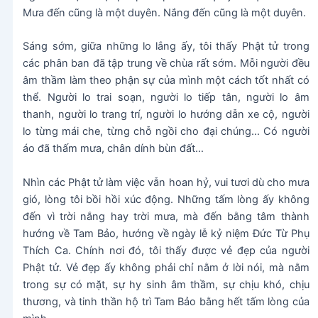
Mưa đến cũng là một duyên. Nắng đến cũng là một duyên.
Sáng sớm, giữa những lo lắng ấy, tôi thấy Phật tử trong
các phân ban đã tập trung về chùa rất sớm. Mỗi người đều
âm thầm làm theo phận sự của mình một cách tốt nhất có
thể. Người lo trai soạn, người lo tiếp tân, người lo âm
thanh, người lo trang trí, người lo hướng dẫn xe cộ, người
lo từng mái che, từng chỗ ngồi cho đại chúng… Có người
áo đã thấm mưa, chân dính bùn đất…
Nhìn các Phật tử làm việc vẫn hoan hỷ, vui tươi dù cho mưa
gió, lòng tôi bồi hồi xúc động. Những tấm lòng ấy không
đến vì trời nắng hay trời mưa, mà đến bằng tâm thành
hướng về Tam Bảo, hướng về ngày lễ kỷ niệm Đức Từ Phụ
Thích Ca. Chính nơi đó, tôi thấy được vẻ đẹp của người
Phật tử. Vẻ đẹp ấy không phải chỉ nằm ở lời nói, mà nằm
trong sự có mặt, sự hy sinh âm thầm, sự chịu khó, chịu
thương, và tinh thần hộ trì Tam Bảo bằng hết tấm lòng của