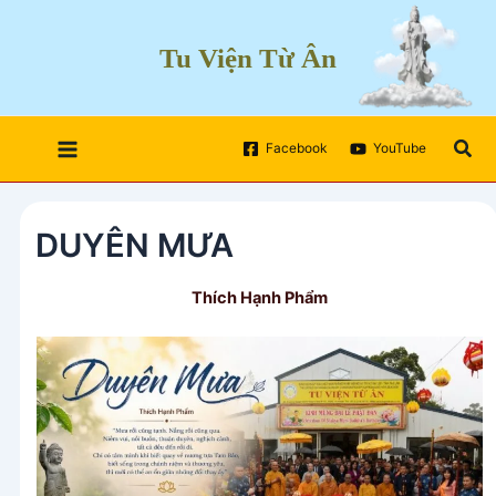
Skip
to
Tu Viện Từ Ân
content
Sea
Facebook
YouTube
DUYÊN MƯA
Thích Hạnh Phẩm