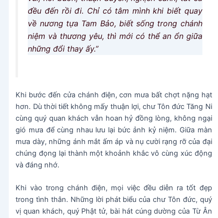
đều đến rồi đi. Chỉ có tâm mình khi biết quay
về nương tựa Tam Bảo, biết sống trong chánh
niệm và thương yêu, thì mới có thể an ổn giữa
những đổi thay ấy.”
Khi bước đến cửa chánh điện, cơn mưa bất chợt nặng hạt
hơn. Dù thời tiết không mấy thuận lợi, chư Tôn đức Tăng Ni
cùng quý quan khách vẫn hoan hỷ đồng lòng, không ngại
gió mưa để cùng nhau lưu lại bức ảnh kỷ niệm. Giữa màn
mưa dày, những ánh mắt ấm áp và nụ cười rạng rỡ của đại
chúng đọng lại thành một khoảnh khắc vô cùng xúc động
và đáng nhớ.
Khi vào trong chánh điện, mọi việc đều diễn ra tốt đẹp
trong tình thân. Những lời phát biểu của chư Tôn đức, quý
vị quan khách, quý Phật tử, bài hát cúng dường của Từ Ân