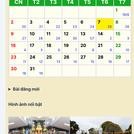
CN
T2
T3
T4
T5
T6
T7
1
19/6
2
3
4
5
6
7
8
20
21
22
23
24
25
26
9
10
11
12
13
14
15
27
28
29
30
1/7
2
3
16
17
18
19
20
21
22
4
5
6
7
8
9
10
23
24
25
26
27
28
29
11
12
13
14
15
16
17
30
31
18
19
Bài đăng mới
Hình ảnh nổi bật