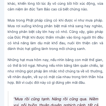
khác, khiến lòng tôi lúc ấy vô cùng bồi hồi xúc động, vừa
cảm niệm ân đức Tam Bảo cao cả biết chừng nào.
Mưa trong Phật pháp cũng có khi được ví như mưa pháp.
Mưa rơi xuống không phân biệt mái nhà sang hay nghèo,
không phân biệt cây lớn hay cỏ nhỏ. Cũng vậy, giáo pháp
của Đức Phật khi được thấm nhuần vào lòng người thì đều
có khả năng làm dịu mát khổ đau, nuôi lớn thiện căn và
đánh thức hạt giống lành trong mỗi chúng sanh.
Những hạt mưa hôm nay, nếu nhìn bằng con mắt thế gian,
có thể là trở ngại. Nhưng nếu nhìn bằng tâm quán chiếu, lại
như những giọt pháp âm nhắc nhở chúng ta về vô thường,
về nhân duyên, về sự có mặt của nhau trong tinh thần hòa
hợp. Bởi vì cuộc đời này có gì đứng yên mãi đâu.
“Mưa rồi cũng tạnh. Nắng rồi cũng qua. Niềm
vui, nỗi buồn, thuận duyên, nghịch cảnh, tất cả