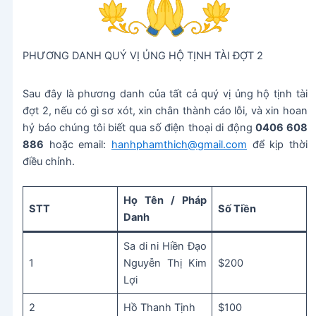
PHƯƠNG DANH QUÝ VỊ ỦNG HỘ TỊNH TÀI ĐỢT 2
Sau đây là phương danh của tất cả quý vị ủng hộ tịnh tài
đợt 2, nếu có gì sơ xót, xin chân thành cáo lỗi, và xin hoan
hỷ báo chúng tôi biết qua số điện thoại di động
0406 608
886
hoặc email:
hanhphamthich@gmail.com
để kịp thời
điều chỉnh.
Họ Tên / Pháp
STT
Số Tiền
Danh
Sa di ni Hiền Đạo
1
Nguyễn Thị Kim
$200
Lợi
2
Hồ Thanh Tịnh
$100