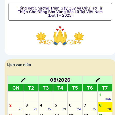
Tổng Kết Chương Trình Gây Quỹ Và Cứu Trợ Từ
Thiện Cho Đồng Bào Vùng Bão Lũ Tại Việt Nam
(Đợt 1 – 2025)
Lịch vạn niên
08/2026
CN
T2
T3
T4
T5
T6
T7
1
19/6
2
3
4
5
6
7
8
20
21
22
23
24
25
26