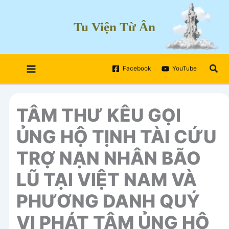
Skip
to
Tu Viện Từ Ân
content
Sea
Facebook
YouTube
TÂM THƯ KÊU GỌI
ỦNG HỘ TỊNH TÀI CỨU
TRỢ NẠN NHÂN BÃO
LŨ TẠI VIỆT NAM VÀ
PHƯƠNG DANH QUÝ
VỊ PHÁT TÂM ỦNG HỘ