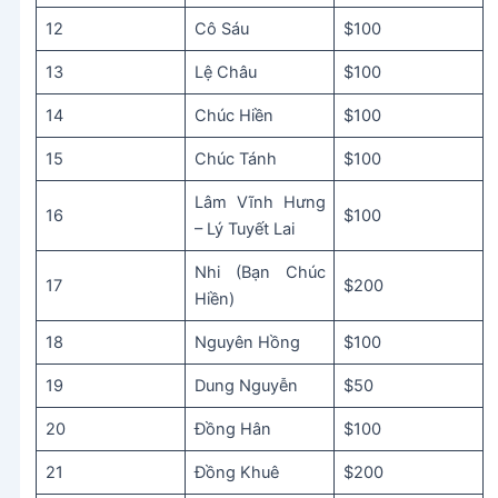
12
Cô Sáu
$100
13
Lệ Châu
$100
14
Chúc Hiền
$100
15
Chúc Tánh
$100
Lâm Vĩnh Hưng
16
$100
– Lý Tuyết Lai
Nhi (Bạn Chúc
17
$200
Hiền)
18
Nguyên Hồng
$100
19
Dung Nguyễn
$50
20
Đồng Hân
$100
21
Đồng Khuê
$200