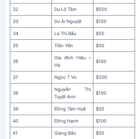
32
Du Lộ Tâm
$500
33
Du Ái Nguyệt
$100
34
La Thị Bấu
$50
35
Trần Yến
$50
Gia đình Hiệu –
36
$100
Hà
37
Ngọc T Vo
$200
Nguyễn Thị
38
$100
Tuyết Anh
39
Đồng Tâm Huệ
$50
40
Đồng Hạnh
$100
41
Giang Bảo
$50